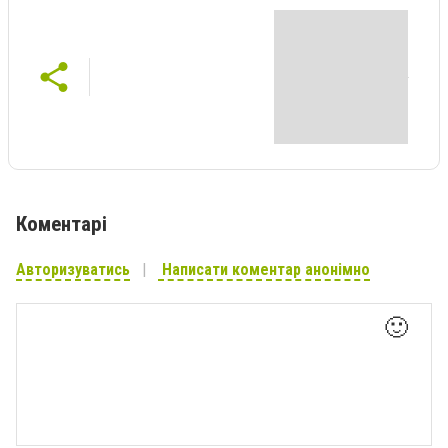
Коментарі
Авторизуватись
Написати коментар анонімно
🙂