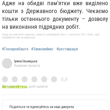
Адже на обидві пам’ятки вже виділено
кошти з Державного бюджету. Чекаємо
тільки останнього документу – дозволу
на виконання підрядних робіт.
Якщо ви помітили помилку, виділіть необхідний текст і натисніть Ctrl + Enter, щоб
повідомити про це редакцію
#Гончарнабашта
#Замковийміс
#реставрація
Ірина Ільницька
Керівник проєкту
0,0
Авторизуйтесь
, щоб оцінити
Поділіться та підписуйтесь на наші джерела