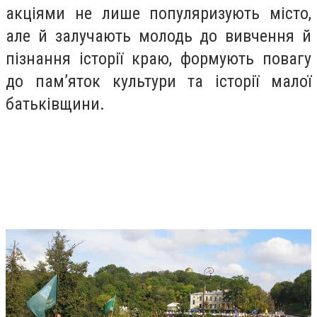
акціями не лише популяризують місто,
але й залучають молодь до вивчення й
пізнання історії краю, формують повагу
до пам’яток культури та історії малої
батьківщини.