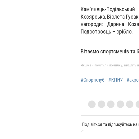
Кам'янець-Подільський
Козярська, Віолета Гусак
нагороди: Дарина Козя
Подостроєць – срібло.
Вітаємо спортсменів та 
Якщо ви помітили помилку, виділіть нео
#Спортклуб
#КПНУ
#акро
Поділіться та підписуйтесь на