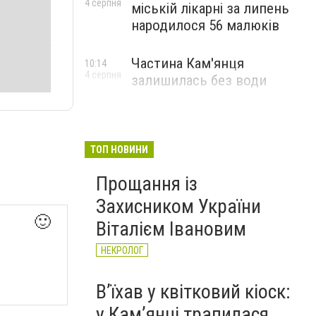
4 серпня
міській лікарні за липень
народилося 56 малюків
Частина Кам'янця
10:14
4 серпня
залишилась без води
ТОП НОВИНИ
Прощання із
Захисником України
🙂
Віталієм Івановим
НЕКРОЛОГ
Вʼїхав у квітковий кіоск:
у Камʼянці трапилася