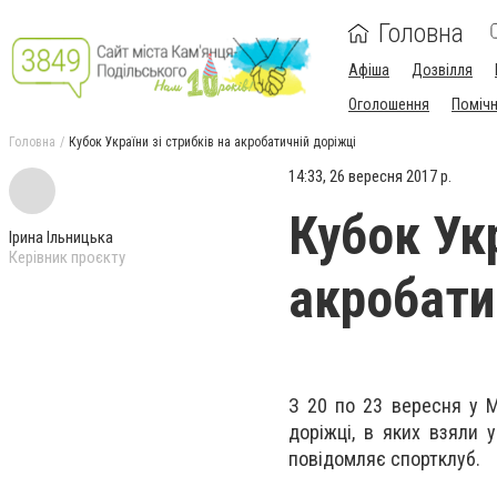
Головна
Афіша
Дозвілля
Оголошення
Поміч
Головна
Кубок України зі стрибків на акробатичній доріжці
14:33, 26 вересня 2017 р.
Кубок Укр
Ірина Ільницька
Керівник проєкту
акробати
З 20 по 23 вересня у М
доріжці, в яких взяли 
повідомляє спортклуб.