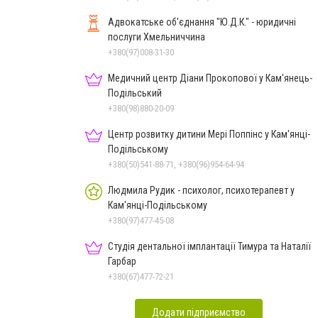
Адвокатське об'єднання "Ю.Д.К." - юридичні
послуги Хмельниччина
+380(97)008-31-30
Медичний центр Діани Прокопової у Кам'янець-
Подільський
+380(98)880-20-09
Центр розвитку дитини Мері Поппінс у Кам'янці-
Подільському
+380(50)541-88-71, +380(96)954-64-94
Людмила Рудик - психолог, психотерапевт у
Кам'янці-Подільському
+380(97)477-45-08
Студія дентальної імплантації Тимура та Наталії
Гарбар
+380(67)477-72-21
Додати підприємство