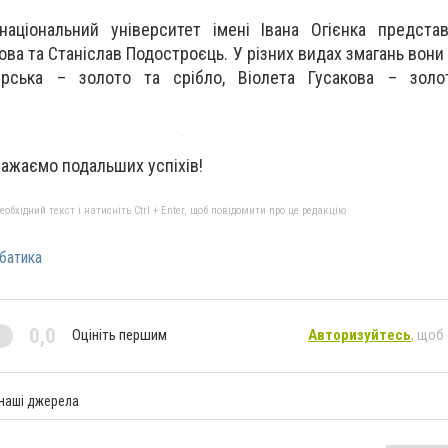
 національний університет імені Івана Огієнка предст
ова та Станіслав Подостроєць. У різних видах змагань вони
рська – золото та срібло, Віолета Гусакова – золот
бажаємо подальших успіхів!
бхідний текст і натисніть Ctrl + Enter, щоб повідомити про це редакцію
батика
0,0
Оцініть першим
Авторизуйтесь
, щоб
 наші джерела