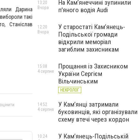
На Камʼянеччині зупинили
13:20
Вчора
авляли Дарина
п'яного водія Audi
 вибороли такі
о, Станіслав
У старостаті Кам’янець-
12:20
Вчора
Подільської громади
відкрили меморіал
загиблим захисникам
Прощання із Захисником
15:08
4 серпня
України Сергієм
Вільчинським
НЕКРОЛОГ
У Кам’янці затримали
14:52
 оцінити
4 серпня
буковинців, які організували
схему втечі через кордон
У Кам’янець-Подільській
10:24