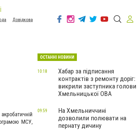
і
ода
Довідкова
ОСТАННІ НОВИНИ
Хабар за підписання
10:18
контрактів з ремонту доріг:
викрили заступника голови
Хмельницької ОВА
На Хмельниччині
09:59
 акробатичній
дозволили полювати на
рограмою МСУ,
пернату дичину