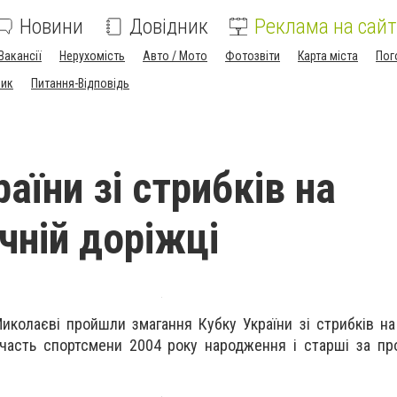
Новини
Довідник
Реклама на сайт
Вакансії
Нерухомість
Авто / Мото
Фотозвіти
Карта міста
Пог
ник
Питання-Відповідь
аїни зі стрибків на
чній доріжці
иколаєві пройшли змагання Кубку України зі стрибків на
участь спортсмени 2004 року народження і старші за п