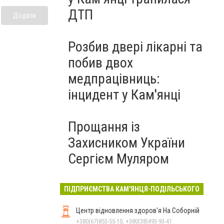
ДТП
Додати
Розбив двері лікарні та
побив двох
медпрацівниць:
інцидент у Кам'янці
Прощання із
Захисником України
Сергієм Муляром
ПІДПРИЄМСТВА КАМ'ЯНЦЯ-ПОДІЛЬСЬКОГО
Центр відновлення здоров'я На Соборній
+380(67)853-55-10, +380(38)493-93-41