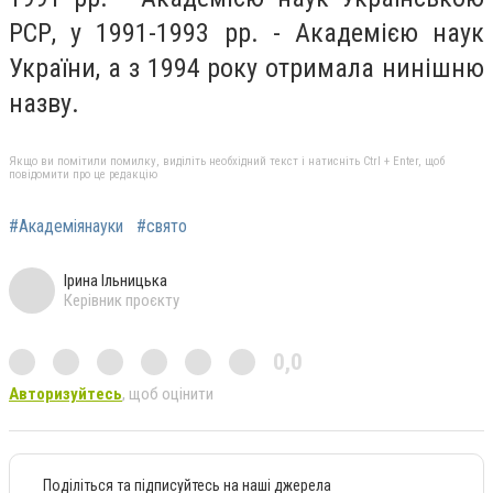
РСР, у 1991-1993 рр. - Академією наук
України, а з 1994 року отримала нинішню
назву.
Якщо ви помітили помилку, виділіть необхідний текст і натисніть Ctrl + Enter, щоб
повідомити про це редакцію
#Академіянауки
#свято
Ірина Ільницька
Керівник проєкту
0,0
Авторизуйтесь
, щоб оцінити
Поділіться та підписуйтесь на наші джерела