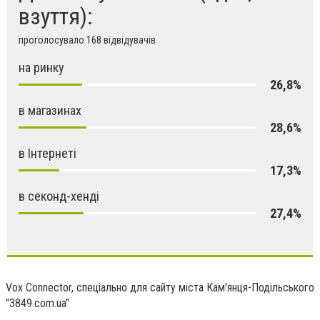
взуття):
проголосувало 168 відвідувачів
на ринку
26,8%
в магазинах
28,6%
в Інтернеті
17,3%
в секонд-хенді
27,4%
Vox Connector, спеціально для сайту міста Кам'янця-Подільського
"3849.com.ua"