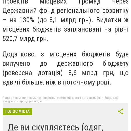
проектів місцевих громад через
Державний фонд регіонального розвитку
– на 130% (до 8,1 млрд грн). Видатки ж
місцевих бюджетів заплановані на рівні
520,7 млрд грн.
Додатково, з місцевих бюджетів буде
вилучено до державного бюджету
(реверсна дотація) 8,6 млрд грн, що
вдвічі більше, ніж в поточному році.
Якщо ви помітили помилку, виділіть необхідний текст і натисніть Ctrl + Enter, щоб
повідомити про це редакцію
ГОЛОС МІСТА
Де ви скупляєтесь (одяг,