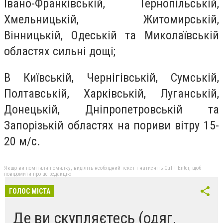
Івано-Франківській, Тернопільській,
Хмельницькій, Житомирській,
Вінницькій, Одеській та Миколаївській
областях сильні дощі;
В Київській, Чернігівській, Сумській,
Полтавській, Харківській, Луганській,
Донецькій, Дніпропетровській та
Запорізькій областях на пориви вітру 15-
20 м/с.
Якщо ви помітили помилку, виділіть необхідний текст і натисніть Ctrl + Enter, щоб
повідомити про це редакцію
ГОЛОС МІСТА
Де ви скупляєтесь (одяг,