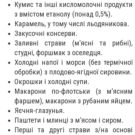
Кумис та інші кисломолочні продукти
з вмістом етанолу (понад 0,5%).
Карамель, у тому числі льодяникова.
Закусочні консерви.
Заливні страви (м’ясні та рибні),
студні, форшмак з оселедця.
Холодні напої і морси (без термічної
обробки) з плодово-ягідної сировини.
Окрошки і холодні супи.
Макарони по-флотськи (з м’ясним
фаршем), макарони з рубаним яйцем.
Яєчня-глазунья.
Паштети і млинці з м’ясом і сиром.
Перші та другі страви з/на основі