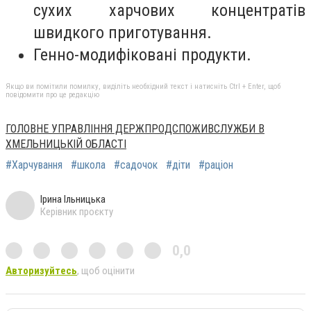
сухих харчових концентратів
швидкого приготування.
Генно-модифіковані продукти.
Якщо ви помітили помилку, виділіть необхідний текст і натисніть Ctrl + Enter, щоб
повідомити про це редакцію
ГОЛОВНЕ УПРАВЛІННЯ ДЕРЖПРОДСПОЖИВСЛУЖБИ В
ХМЕЛЬНИЦЬКІЙ ОБЛАСТІ
#Харчування
#школа
#садочок
#діти
#раціон
Ірина Ільницька
Керівник проєкту
0,0
Авторизуйтесь
, щоб оцінити