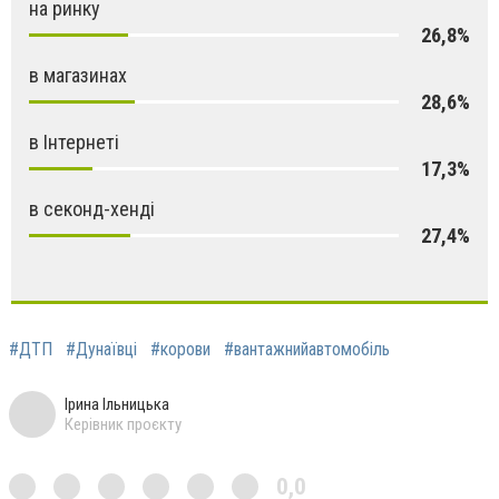
на ринку
26,8%
в магазинах
28,6%
в Інтернеті
17,3%
в секонд-хенді
27,4%
#ДТП
#Дунаївці
#корови
#вантажнийавтомобіль
Ірина Ільницька
Керівник проєкту
0,0