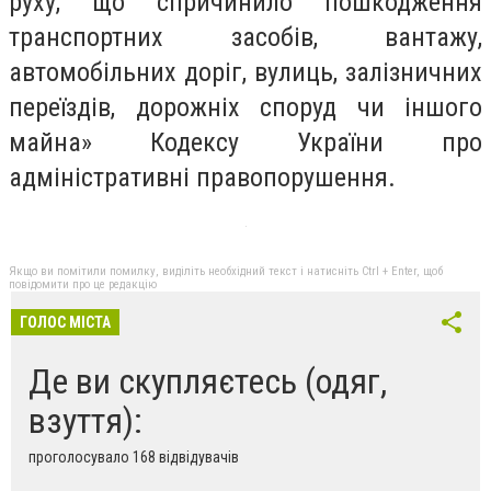
руху, що спричинило пошкодження
транспортних засобів, вантажу,
автомобільних доріг, вулиць, залізничних
переїздів, дорожніх споруд чи іншого
майна» Кодексу України про
адміністративні правопорушення.
Якщо ви помітили помилку, виділіть необхідний текст і натисніть Ctrl + Enter, щоб
повідомити про це редакцію
ГОЛОС МІСТА
Де ви скупляєтесь (одяг,
взуття):
проголосувало 168 відвідувачів