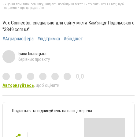
Якщо ви помітили помилку, виділіть необхідний текст і натисніть Ctrl + Enter, щоб
повідомити про це редакцію
Vox Connector, спеціально для сайту міста Кам'янця-Подільського
"3849.com.ua"
#Аграрнасфера
#підтримка
#бюджет
Ірина Ільницька
Керівник проєкту
0,0
Авторизуйтесь
, щоб оцінити
Поділіться та підписуйтесь на наші джерела