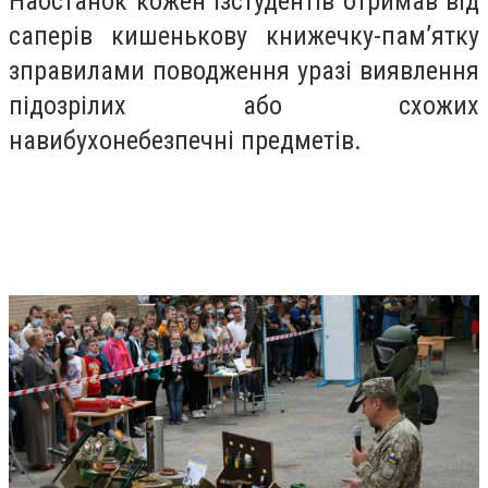
Наостанок кожен ізстудентів отримав від
саперів кишенькову книжечку-пам’ятку
зправилами поводження уразі виявлення
підозрілих або схожих
навибухонебезпечні предметів.