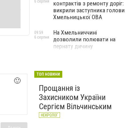
6 серпня
контрактів з ремонту доріг:
викрили заступника голови
Хмельницької ОВА
На Хмельниччині
09:59
6 серпня
дозволили полювати на
пернату дичину
ТОП НОВИНИ
🙂
Прощання із
Захисником України
Сергієм Вільчинським
НЕКРОЛОГ
Додати