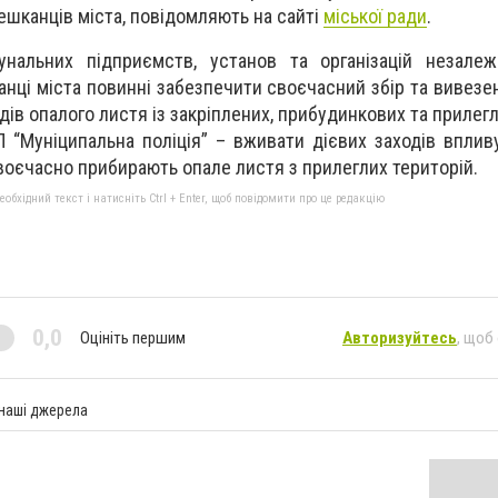
мешканців міста, повідомляють на сайті
міської ради
.
унальних підприємств, установ та організацій незале
анці міста повинні забезпечити своєчасний збір та вивезе
ів опалого листя із закріплених, прибудинкових та прилегл
 “Муніципальна поліція” – вживати дієвих заходів впливу
воєчасно прибирають опале листя з прилеглих територій.
бхідний текст і натисніть Ctrl + Enter, щоб повідомити про це редакцію
0,0
Оцініть першим
Авторизуйтесь
, щоб
 наші джерела