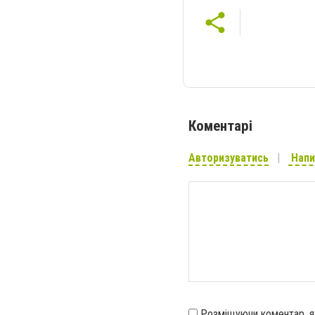
Коментарі
Авторизуватись
Напи
Розміщуючи коментар, 