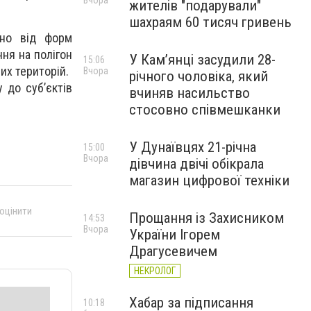
Вчора
жителів "подарували"
шахраям 60 тисяч гривень
жно від форм
ння на полігон
У Камʼянці засудили 28-
15:06
их територій.
Вчора
річного чоловіка, який
 до суб’єктів
вчиняв насильство
стосовно співмешканки
У Дунаївцях 21-річна
15:00
Вчора
дівчина двічі обікрала
магазин цифрової техніки
 оцінити
Прощання із Захисником
14:53
Вчора
України Ігорем
Драгусевичем
НЕКРОЛОГ
Хабар за підписання
10:18