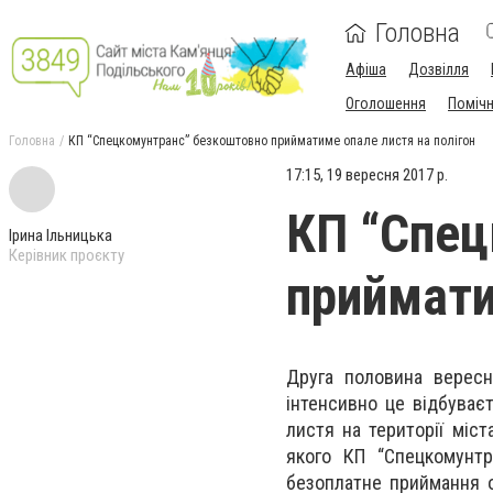
Головна
Афіша
Дозвілля
Оголошення
Поміч
Головна
КП “Спецкомунтранс” безкоштовно прийматиме опале листя на полігон
17:15, 19 вересня 2017 р.
КП “Спец
Ірина Ільницька
Керівник проєкту
приймати
Друга половина вересн
інтенсивно це відбуває
листя на території міст
якого КП “Спецкомунт
безоплатне приймання о