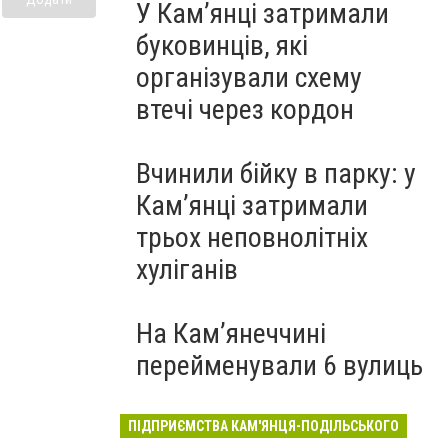
У Кам’янці затримали
буковинців, які
організували схему
втечі через кордон
Вчинили бійку в парку: у
Кам’янці затримали
трьох неповнолітніх
хуліганів
На Камʼянеччині
перейменували 6 вулиць
ПІДПРИЄМСТВА КАМ'ЯНЦЯ-ПОДІЛЬСЬКОГО