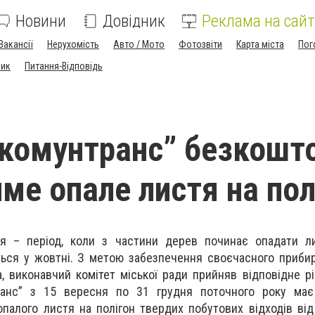
Новини
Довідник
Реклама на сайт
Вакансії
Нерухомість
Авто / Мото
Фотозвіти
Карта міста
Пог
ник
Питання-Відповідь
комунтранс” безкошт
ме опале листя на пол
я – період, коли з частини дерев починає опадати ли
ться у жовтні. З метою забезпечення своєчасного приби
а, виконавчий комітет міської ради прийняв відповідне рі
ранс” з 15 вересня по 31 грудня поточного року має
палого листя на полігон твердих побутових відходів від