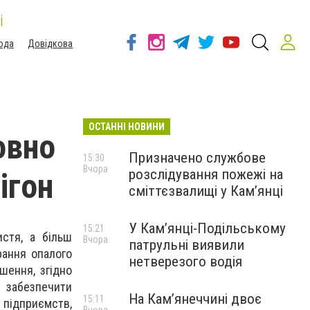
і
ода
Довідкова
ОСТАННІ НОВИНИ
овно
Призначено службове
15:30
Вчора
розслідування пожежі на
ігон
сміттєзвалищі у Кам’янці
У Кам’янці-Подільському
15:21
стя, а більш
Вчора
патрульні виявили
рання опалого
нетверезого водія
шення, згідно
 забезпечити
На Камʼянеччині двоє
15:11
 підприємств,