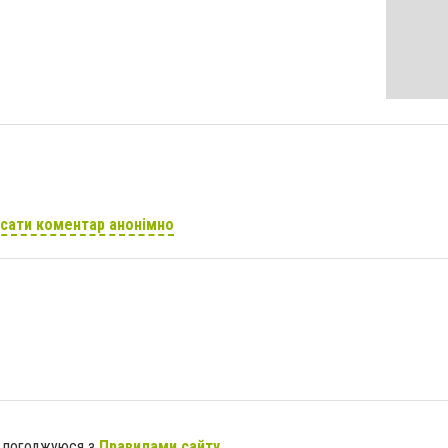
сати коментар анонімно
я погоджуюся з
Правилами сайту