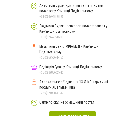
Анастасія Сукач - дитячий та підлітковий
психолог у Кам'янці-Подільському
+380(96)948-98-95
Людмила Рудик - психолог, психотерапевт у
Кам'янці-Подільському
+380(97)477-45-08
Медичний центр МІЛАМЕД у Кам'янці-
Подільському
+380(96)566-44-55
Педіатрія Гузак у Кам'янці-Подільському
+380(98)886-25-40
Адвокатське об'єднання "Ю.Д.К." - юридичні
послуги Хмельниччина
+380(97)008-31-30
Camping-city, інформаційний портал