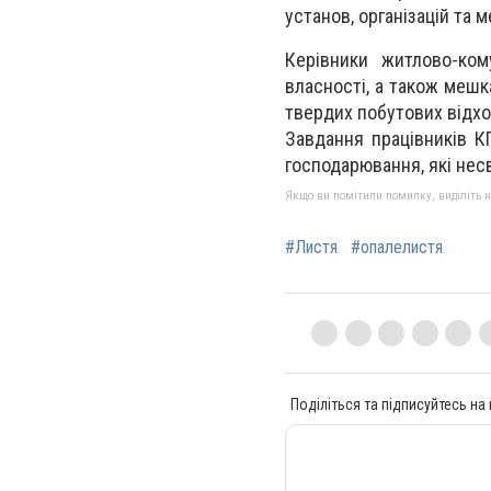
установ, організацій та 
Керівники житлово-ком
власності, а також мешк
твердих побутових відход
Завдання працівників КП
господарювання, які нес
Якщо ви помітили помилку, виділіть нео
#Листя
#опалелистя
Поділіться та підписуйтесь на