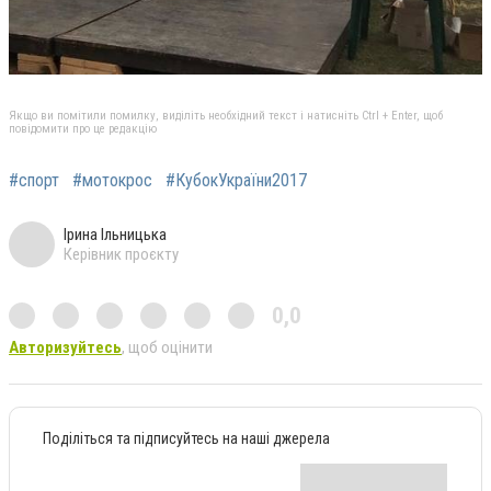
Якщо ви помітили помилку, виділіть необхідний текст і натисніть Ctrl + Enter, щоб
повідомити про це редакцію
#спорт
#мотокрос
#КубокУкраїни2017
Ірина Ільницька
Керівник проєкту
0,0
Авторизуйтесь
, щоб оцінити
Поділіться та підписуйтесь на наші джерела