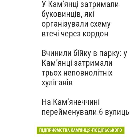
У Кам’янці затримали
буковинців, які
організували схему
втечі через кордон
Вчинили бійку в парку: у
Кам’янці затримали
трьох неповнолітніх
хуліганів
На Камʼянеччині
перейменували 6 вулиць
ПІДПРИЄМСТВА КАМ'ЯНЦЯ-ПОДІЛЬСЬКОГО