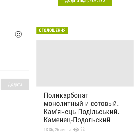
Додати підприємство
ОГОЛОШЕННЯ
🙂
Додати
Поликарбонат
монолитный и сотовый.
Кам'янець-Подільський.
Каменец-Подольский
82
13:36, 26 липня