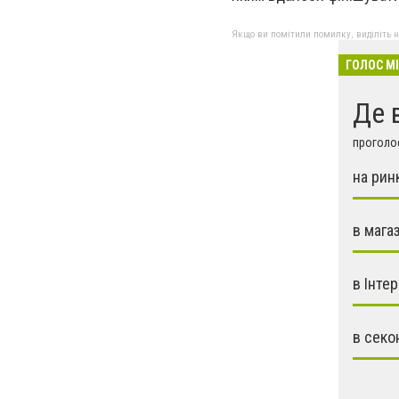
Якщо ви помітили помилку, виділіть нео
ГОЛОС М
Де 
проголос
на рин
в мага
в Інтер
в секо