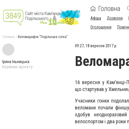
Головна
Афіша
Дозвілля
Оголошення
Поміч
Головна
Веломарафон "Подільська сотка"
09:27, 18 вересня 2017 р.
Веломара
Ірина Ільницька
Керівник проєкту
16 вересня у Кам’янці-
що стартував у Хмельни
Учасники гонки подолали
веломани почали фінішув
здобув неодноразовий
велоспортом і два роки п