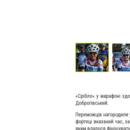
«Срібло» у марафоні зд
Доброгівський.
Переможців нагородили у
фортеці вказаний час, з
яким вдалося фінішувати