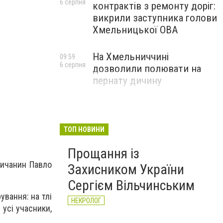
6 серпня
контрактів з ремонту доріг:
викрили заступника голови
Хмельницької ОВА
На Хмельниччині
09:59
6 серпня
дозволили полювати на
пернату дичину
ТОП НОВИНИ
Прощання із
ничанин Павло
Захисником України
Сергієм Вільчинським
ування: на тлі
НЕКРОЛОГ
 усі учасники,