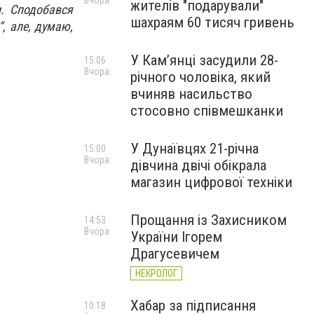
Вчора
жителів "подарували"
и. Сподобався
шахраям 60 тисяч гривень
”, але, думаю,
У Камʼянці засудили 28-
15:06
Вчора
річного чоловіка, який
вчиняв насильство
стосовно співмешканки
У Дунаївцях 21-річна
15:00
Вчора
дівчина двічі обікрала
магазин цифрової техніки
Прощання із Захисником
14:53
Вчора
України Ігорем
Драгусевичем
НЕКРОЛОГ
Хабар за підписання
10:18