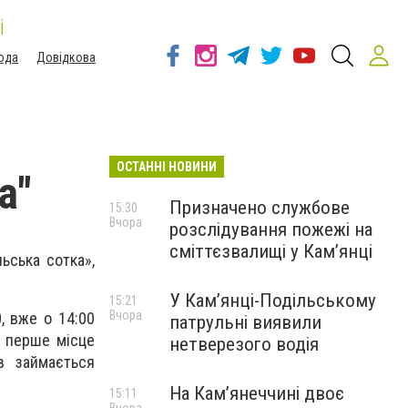
і
ода
Довідкова
ОСТАННІ НОВИНИ
а"
Призначено службове
15:30
Вчора
розслідування пожежі на
сміттєзвалищі у Кам’янці
ьська сотка»,
У Кам’янці-Подільському
15:21
Вчора
, вже о 14:00
патрульні виявили
, перше місце
нетверезого водія
в займається
На Камʼянеччині двоє
15:11