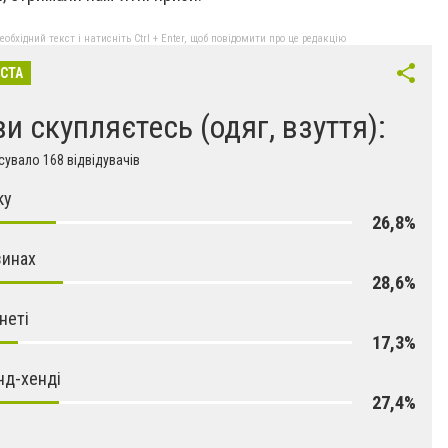
бхідний текст і натисніть Ctrl + Enter, щоб повідомити про це редакцію
ІСТА
ви скупляєтесь (одяг, взуття):
увало 168 відвідувачів
ку
26,8%
зинах
28,6%
неті
17,3%
нд-хенді
27,4%