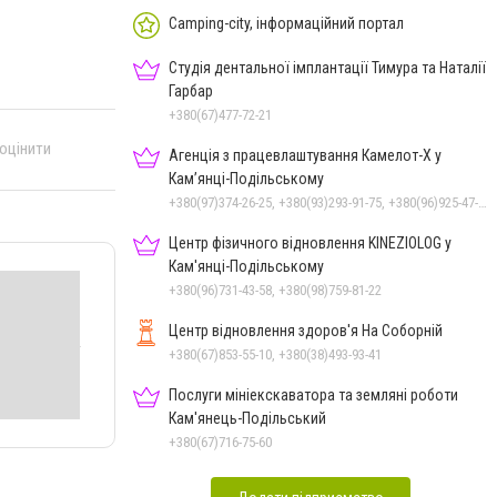
Camping-city, інформаційний портал
Студія дентальної імплантації Тимура та Наталії
Гарбар
+380(67)477-72-21
 оцінити
Агенція з працевлаштування Камелот-Х у
Кам’янці-Подільському
+380(97)374-26-25, +380(93)293-91-75, +380(96)925-47-71, +380(73)327-54-83
Центр фізичного відновлення KINEZIOLOG у
Кам'янці-Подільському
+380(96)731-43-58, +380(98)759-81-22
Центр відновлення здоров'я На Соборній
+380(67)853-55-10, +380(38)493-93-41
Послуги мініекскаватора та земляні роботи
Кам'янець-Подільський
+380(67)716-75-60