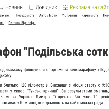
Новини
Довідник
Реклама на сайт
Вакансії
Нерухомість
Авто / Мото
Фотозвіти
Карта міста
Пог
ник
Питання-Відповідь
фон "Подільська сотк
Подільському фінішували спортсмени веломарафону «Поділ
цькому.
 близько 120 кілометрів. Виїхавши з місця старту о 9:30
ати у сквері “Гунські криниці”. За результатами змагань
 чемпіон України Дмитро Тітаренко. Він уже 10 рокі
роживає у Кам`янці, повідомляють на сайті міської ради.