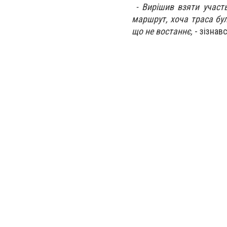
- Вирішив взяти участь
маршрут, хоча траса бул
що не востаннє,
- зізнав