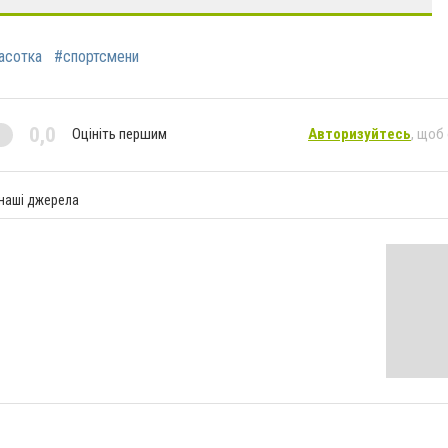
асотка
#спортсмени
0,0
Оцініть першим
Авторизуйтесь
, щоб
 наші джерела