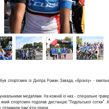
обув спортсмен із Дніпра Роман Завада, «бронзу» - хмель
нікальними медалями. На кожній із них - спеціальне гравір
а який спортсмен подолав дистанцію “Подільської сотки”. А
, отримали пам`ятні призи.