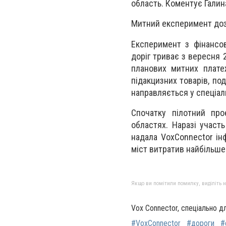
область. Коментує Галин
Митний експеримент дозв
Експеримент з фінансов
доріг триває з вересня 
планових митних плате
підакцизних товарів, по
направляється у спеціал
Спочатку пілотний про
областях. Наразі участ
надала VoxConnector інф
міст витратив найбільше
Якщо ви помітили помилку, виділіть нео
Vox Connector, спеціально д
#VoxConnector
#дороги
#