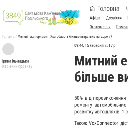
Головна
Афіша
Дозвілля
Оголошення
Поміч
Головна
Митний експеримент: Яка область більше витратила на дороги?
09:44, 15 вересня 2017 р.
Митний е
Ірина Ільницька
Керівник проєкту
більше в
50% від перевиконання 
ремонту автомобільних 
розвитку автошляхів. 1 с
Також VoxConnector діс