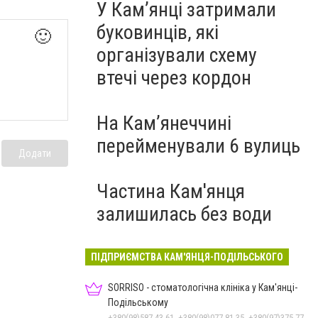
У Кам’янці затримали
буковинців, які
🙂
організували схему
втечі через кордон
На Камʼянеччині
перейменували 6 вулиць
Додати
Частина Кам'янця
залишилась без води
ПІДПРИЄМСТВА КАМ'ЯНЦЯ-ПОДІЛЬСЬКОГО
SORRISO - стоматологічна клініка у Кам'янці-
Подільському
+380(98)587-43-61, +380(98)077-81-35, +380(97)375-77-72, +380(97)982-31-07