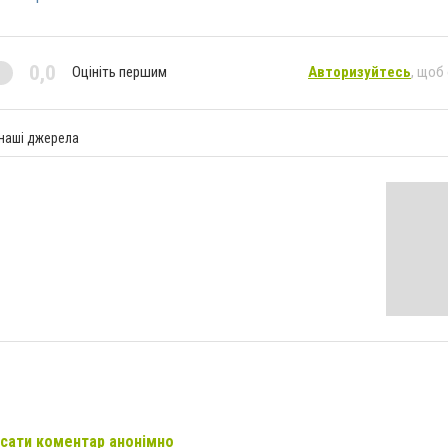
0,0
Оцініть першим
Авторизуйтесь
, щоб
 наші джерела
сати коментар анонімно