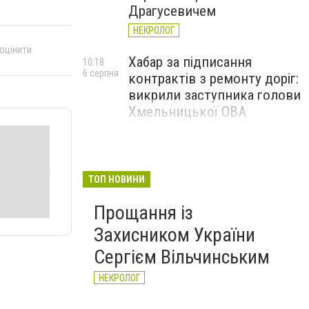
Драгусевичем
НЕКРОЛОГ
 оцінити
Хабар за підписання
10:18
6 серпня
контрактів з ремонту доріг:
викрили заступника голови
Хмельницької ОВА
ТОП НОВИНИ
Прощання із
Захисником України
Сергієм Вільчинським
НЕКРОЛОГ