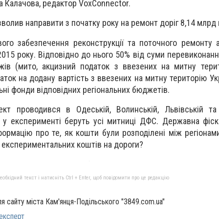
а Калачова, редактор VoxConnector.
олив направити з початку року на ремонт доріг 8,14 млрд 
ого забезпечення реконструкції та поточного ремонту 
2015 року. Відповідно до нього 50% від суми перевиконан
жів (мито, акцизний податок з ввезених на митну тери
даток на додану вартість з ввезених на митну територію Ук
ьні фонди відповідних регіональних бюджетів.
ект проводився в Одеській, Волинській, Львівській та
ь у експерименті беруть усі митниці ДФС. Державна фіс
ормацію про те, як кошти були розподілені між регіонами
 експериментальних коштів на дороги?
бхідний текст і натисніть Ctrl + Enter, щоб повідомити про це редакцію
ля сайту міста Кам'янця-Подільського "3849.com.ua"
експерт