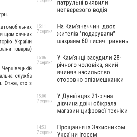
7 серпня
патрульні виявили
нетверезого водія
грн.
На Камʼянеччині двоє
автомобільних
15:11
7 серпня
жителів "подарували"
ня щомісячних
шахраям 60 тисяч гривень
торію України
раїни товарів)
У Камʼянці засудили 28-
15:06
7 серпня
річного чоловіка, який
 Чернівецькій
вчиняв насильство
кальна служба
стосовно співмешканки
. Отже, хто з
У Дунаївцях 21-річна
15:00
7 серпня
дівчина двічі обікрала
магазин цифрової техніки
Прощання із Захисником
14:53
7 серпня
України Ігорем