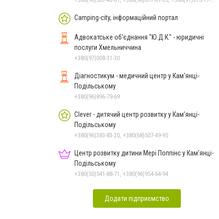
Camping-city, інформаційний портал
Адвокатське об'єднання "Ю.Д.К." - юридичні
послуги Хмельниччина
+380(97)008-31-30
Діагностикум - медичний центр у Кам'янці-
Подільському
+380(96)896-79-69
Clever - дитячий центр розвитку у Кам’янці-
Подільському
+380(96)383-83-20, +380(68)507-49-95
Центр розвитку дитини Мері Поппінс у Кам'янці-
Подільському
+380(50)541-88-71, +380(96)954-64-94
Додати підприємство