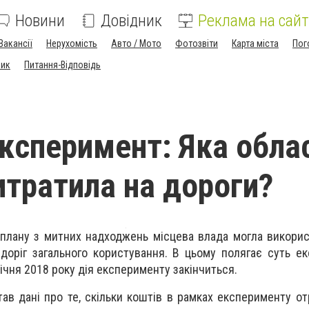
Новини
Довідник
Реклама на сайт
Вакансії
Нерухомість
Авто / Мото
Фотозвіти
Карта міста
Пог
ник
Питання-Відповідь
ксперимент: Яка обла
итратила на дороги?
плану з митних надходжень місцева влада могла викори
доріг загального користування. В цьому полягає суть е
ічня 2018 року дія експерименту закінчиться.
тав дані про те, скільки коштів в рамках експерименту о