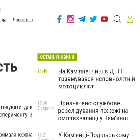
і
ода
Довідкова
ОСТАННІ НОВИНИ
сть
На Кам’янеччині в ДТП
11:49
травмувався неповнолітній
мотоцикліст
Призначено службове
15:30
стовувати для
7 серпня
розслідування пожежі на
ксперименту з
сміттєзвалищі у Кам’янці
У Кам’янці-Подільському
тримала кожна
15:21