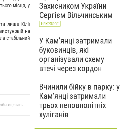
Захисником України
ього місця, у
Сергієм Вільчинським
ати лише Юлії
НЕКРОЛОГ
Свистуновій на
ла стабільний
У Кам’янці затримали
буковинців, які
організували схему
втечі через кордон
Вчинили бійку в парку: у
Кам’янці затримали
трьох неповнолітніх
тобы оценить
хуліганів