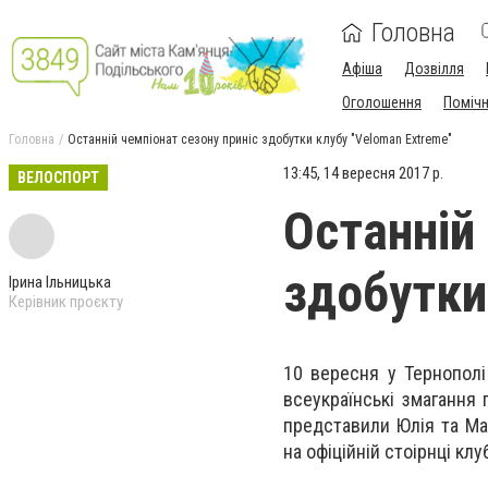
Головна
Афіша
Дозвілля
Оголошення
Поміч
Головна
Останній чемпіонат сезону приніс здобутки клубу "Veloman Extreme"
13:45, 14 вересня 2017 р.
ВЕЛОСПОРТ
Останній
здобутки
Ірина Ільницька
Керівник проєкту
10 вересня у Тернополі
всеукраїнські змагання
представили Юлія та Ма
на офіційній стоірнці кл