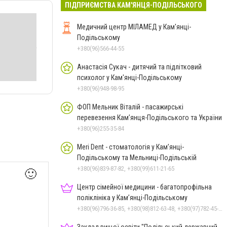
ПІДПРИЄМСТВА КАМ'ЯНЦЯ-ПОДІЛЬСЬКОГО
Медичний центр МІЛАМЕД у Кам'янці-
Подільському
+380(96)566-44-55
Анастасія Сукач - дитячий та підлітковий
психолог у Кам'янці-Подільському
+380(96)948-98-95
ФОП Мельник Віталій - пасажирські
перевезення Кам’янця-Подільського та України
+380(96)255-35-84
Meri Dent - стоматологія у Кам’янці-
Подільському та Мельниці-Подільській
+380(96)839-87-82, +380(99)611-21-65
🙂
Центр сімейної медицини - багатопрофільна
поліклініка у Кам’янці-Подільському
+380(96)796-36-85, +380(98)812-63-48, +380(97)782-45-70