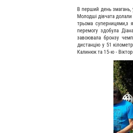
В перший день змагань, 
Молодші дівчата долали 3
трьома суперницями,з я
перемогу здобула Діана
завоювала бронзу чемп
дистанцію у 51 кілометр
Калинюк та 15-ю - Вікто