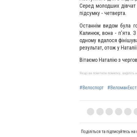
Серед молодших дівчат п
підсумку - четверта.
Останнім видом була го
Калинюк, вона - п'ята. 
одному вдалося фінішува
результат, отож у Наталі
Вітаємо Наталію з черго
Якщо ви помітили помилку, виділіть нео
#Велоспорт
#ВеломанЕкст
Поділіться та підписуйтесь на