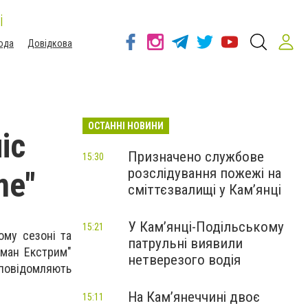
і
ода
Довідкова
ОСТАННІ НОВИНИ
іс
Призначено службове
15:30
розслідування пожежі на
me"
сміттєзвалищі у Кам’янці
У Кам’янці-Подільському
15:21
ому сезоні та
патрульні виявили
оман Екстрим"
нетверезого водія
 повідомляють
На Камʼянеччині двоє
15:11