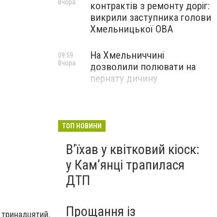
Вчора
контрактів з ремонту доріг:
викрили заступника голови
Хмельницької ОВА
На Хмельниччині
09:59
Вчора
дозволили полювати на
пернату дичину
ТОП НОВИНИ
Вʼїхав у квітковий кіоск:
у Камʼянці трапилася
ДТП
Прощання із
- тринадцятий.