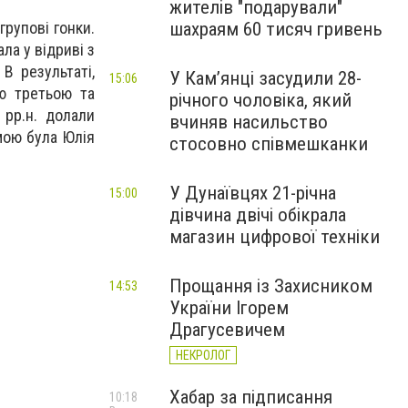
жителів "подарували"
шахраям 60 тисяч гривень
групові гонки.
ла у відриві з
В результаті,
У Камʼянці засудили 28-
15:06
ію третьою та
річного чоловіка, який
 рр.н. долали
вчиняв насильство
мою була Юлія
стосовно співмешканки
У Дунаївцях 21-річна
15:00
дівчина двічі обікрала
магазин цифрової техніки
Прощання із Захисником
14:53
України Ігорем
Драгусевичем
НЕКРОЛОГ
Хабар за підписання
10:18