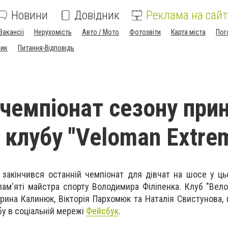
Новини
Довідник
Реклама на сайт
Вакансії
Нерухомість
Авто / Мото
Фотозвіти
Карта міста
Пог
ник
Питання-Відповідь
 чемпіонат сезону прин
 клубу "Veloman Extre
 закінчився останній чемпіонат для дівчат на шосе у ць
 пам'яті майстра спорту Володимира Філіпенка. Клуб "Вел
рина Калинюк, Вікторія Пархомюк та Наталія Свистунова,
убу в соціальній мережі
Фейсбук
.