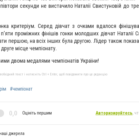
івтори секунди не вистачило Наталії Свистуновій до трет
нка критеріум. Серед дівчат з очками вдалося фінішув
З п'яти проміжних фінішів гонки молодших дівчат Наталії 
ти першою, на всіх інших була другою. Лідер також показа
ї друге місце чемпіонату.
вими двома медалями чемпіонатів України!
бхідний текст і натисніть Ctrl + Enter, щоб повідомити про це редакцію
рім
#чемпіонат
0,0
Оцініть першим
Авторизируйтесь
, ч
 наші джерела