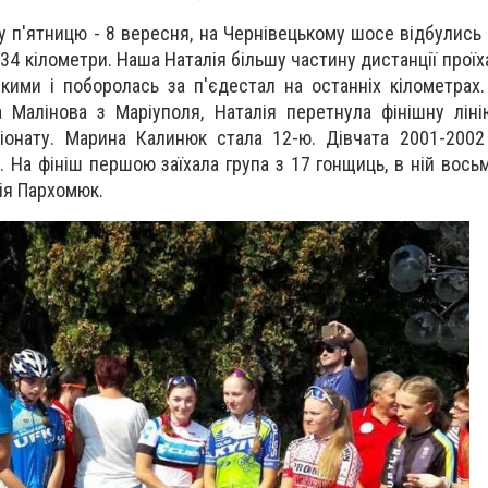
у п'ятницю - 8 вересня, на Чернівецькому шосе відбулись 
4 кілометри. Наша Наталія більшу частину дистанції проїха
кими і поборолась за п'єдестал на останніх кілометрах. 
 Малінова з Маріуполя, Наталія перетнула фінішну лін
іонату. Марина Калинюк стала 12-ю. Дівчата 2001-2002
. На фініш першою заїхала група з 17 гонщиць, в ній вось
рія Пархомюк.