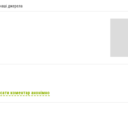
 наші джерела
сати коментар анонімно