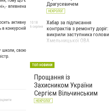
ння, тому що є
Драгусевичем
і»,- впевнена
НЕКРОЛОГ
осить активну
Хабар за підписання
10:18
6 серпня
ь в конкурсній
контрактів з ремонту доріг:
викрили заступника голови
Хмельницької ОВА
у школи, свою
істр.
ТОП НОВИНИ
Прощання із
Захисником України
Сергієм Вільчинським
 оцінити
НЕКРОЛОГ