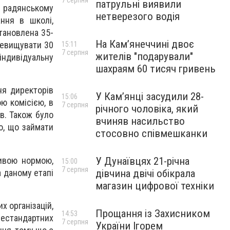
7 серпня
патрульні виявили
в радянському
нетверезого водія
ння в школі,
тановлена 35-
На Камʼянеччині двоє
еревищувати 30
15:11
7 серпня
жителів "подарували"
індивідуальну
шахраям 60 тисяч гривень
ня директорів
У Камʼянці засудили 28-
15:06
ою комісією, в
7 серпня
річного чоловіка, який
ів. Також було
вчиняв насильство
о, що займати
стосовно співмешканки
ливою нормою,
У Дунаївцях 21-річна
15:00
7 серпня
а даному етапі
дівчина двічі обікрала
магазин цифрової техніки
х організацій,
Прощання із Захисником
14:53
нестандартних
7 серпня
України Ігорем