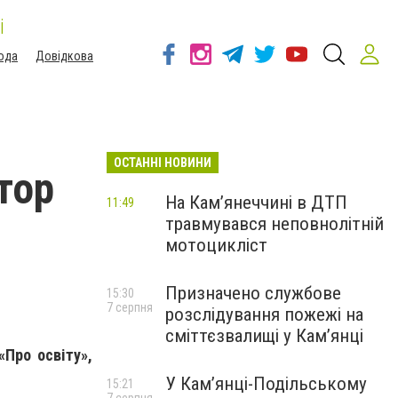
і
ода
Довідкова
ОСТАННІ НОВИНИ
тор
На Кам’янеччині в ДТП
11:49
травмувався неповнолітній
мотоцикліст
Призначено службове
15:30
7 серпня
розслідування пожежі на
сміттєзвалищі у Кам’янці
«Про освіту»,
У Кам’янці-Подільському
15:21