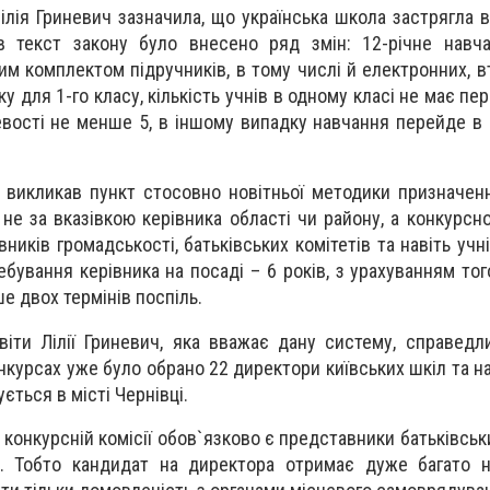
Лілія Гриневич зазначила, що українська школа застрягла 
 текст закону було внесено ряд змін: 12-річне навча
м комплектом підручників, в тому числі й електронних, в
у для 1-го класу, кількість учнів в одному класі не має п
цевості не менше 5, в іншому випадку навчання перейде в 
 викликав пункт стосовно новітньої методики призначен
 не за вказівкою керівника області чи району, а конкурсн
вників громадськості, батьківських комітетів та навіть учн
бування керівника на посаді – 6 років, з урахуванням тог
е двох термінів поспіль.
віти Лілії Гриневич, яка вважає дану систему, справед
онкурсах уже було обрано 22 директори київських шкіл та н
ться в місті Чернівці.
 конкурсній комісії обов`язково є представники батьківськи
ій. Тобто кандидат на директора отримає дуже багато 