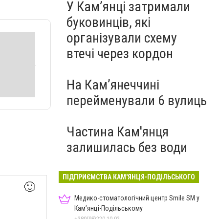
У Кам’янці затримали
буковинців, які
організували схему
втечі через кордон
На Камʼянеччині
перейменували 6 вулиць
Частина Кам'янця
залишилась без води
ПІДПРИЄМСТВА КАМ'ЯНЦЯ-ПОДІЛЬСЬКОГО
🙂
Медико-стоматологічний центр Smile SM у
Кам’янці-Подільському
+380(98)220-10-02