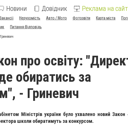
Новини
Довідник
Реклама на сайт
Вакансії
Нерухомість
Авто / Мото
Фотозвіти
Карта міста
Пог
ник
Питання-Відповідь
 Гриневич
кон про освіту: "Дирек
де обиратись за
м", - Гриневич
бінетом Міністрів україни було ухвалено новий Закон 
ректора школи обиратимуть за конкурсом.