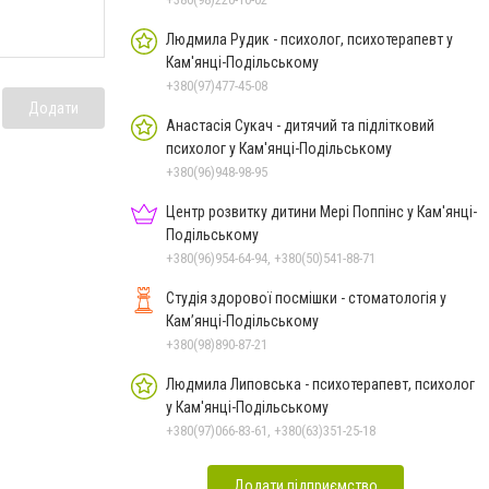
Людмила Рудик - психолог, психотерапевт у
Кам'янці-Подільському
+380(97)477-45-08
Додати
Анастасія Сукач - дитячий та підлітковий
психолог у Кам'янці-Подільському
+380(96)948-98-95
Центр розвитку дитини Мері Поппінс у Кам'янці-
Подільському
+380(96)954-64-94, +380(50)541-88-71
Студія здорової посмішки - стоматологія у
Кам’янці-Подільському
+380(98)890-87-21
Людмила Липовська - психотерапевт, психолог
у Кам'янці-Подільському
+380(97)066-83-61, +380(63)351-25-18
Додати підприємство