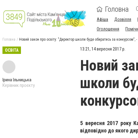
Головна
Афіша
Дозвілля
Оголошення
Поміч
Головна
Новий закон про освіту: "Директор школи буде обиратись за конкурсом", -
13:21, 14 вересня 2017 р.
ОСВІТА
Новий за
школи бу
Ірина Ільницька
Керівник проєкту
конкурсо
5 вересня 2017 року Ка
відповідно до якого ди