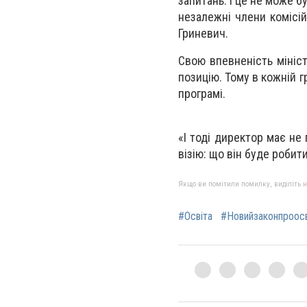
запитань. І це не може 
незалежні члени комісій
Гриневич.
Свою впевненість мініс
позицію. Тому в кожній г
програмі.
«І тоді директор має не
візію: що він буде робити
Якщо ви помітили помилку, виділіть нео
#Освіта
#Новийзаконпроосв