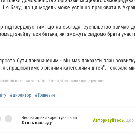
бути тільки домовленість з органами місцевого самоврядува
. І я бачу, що ця модель може успішно працювати в Україн
тр підтверджує тим, що на сьогодні суспільство займає д
ромаді знайдуться батьки, які зможуть свідомо брати участ
 просто бути призначеним - він має показати план розвитк
, як працюватиме з різними категоріями дітей", - сказала мін
бхідний текст і натисніть Ctrl + Enter, щоб повідомити про це редакцію
іту
#директор
#Гриневич
Високі оцінки користувачів за
Авторизуйтесь
, щоб
Стиль викладу