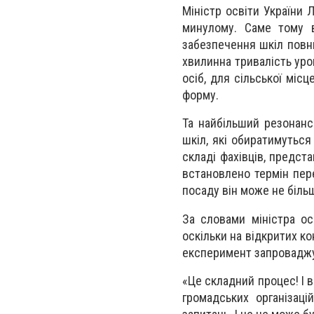
Міністр освіти України 
минулому. Саме тому в
забезпечення шкіл повни
хвилинна тривалість урок
осіб, для сільської міс
форму.
Та найбільший резонанс
шкіл, які обиратимуться
складі фахівців, предста
встановлено термін пере
посаду він може не більш
За словами міністра ос
оскільки на відкритих к
експеримент запроваджує
«Це складний процес! І в
громадських організац