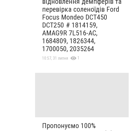
відновлення демпферів та
перевірка соленоїдів Ford
Focus Mondeo DCT450
DCT250 # 1814159,
AMAG9R 7L516-AC,
1684809, 1826344,
1700050, 2035264
1
10:57, 31 липня
Пропонуємо 100%