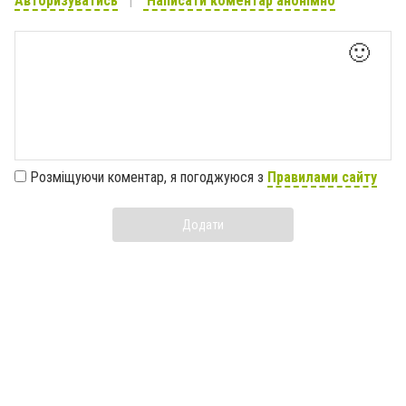
Авторизуватись
Написати коментар анонімно
🙂
Розміщуючи коментар, я погоджуюся з
Правилами сайту
Додати