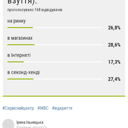
взуття):
проголосувало 168 відвідувачів
на ринку
26,8%
в магазинах
28,6%
в Інтернеті
17,3%
в секонд-хенді
27,4%
#Сервіснийцентр
#МВС
#відкриття
Ірина Ільницька
Керівник проєкту