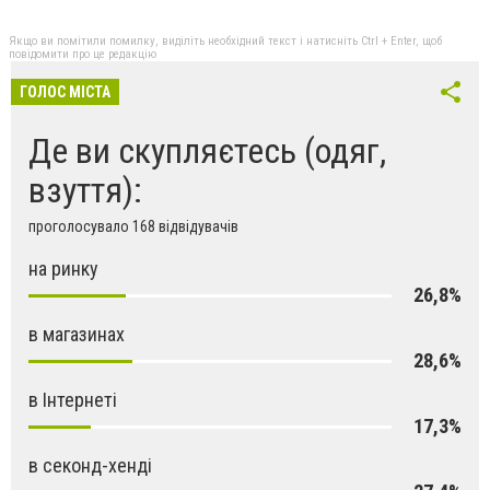
Якщо ви помітили помилку, виділіть необхідний текст і натисніть Ctrl + Enter, щоб
повідомити про це редакцію
ГОЛОС МІСТА
Де ви скупляєтесь (одяг,
взуття):
проголосувало 168 відвідувачів
на ринку
26,8%
в магазинах
28,6%
в Інтернеті
17,3%
в секонд-хенді