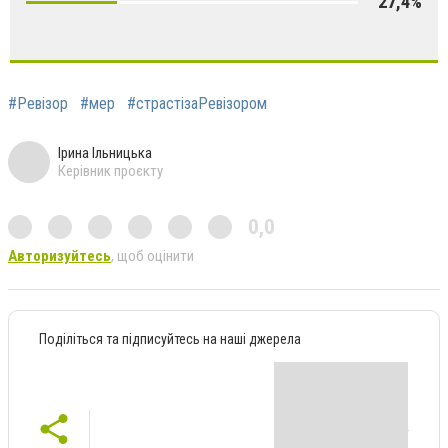
27,4%
#Ревізор
#мер
#страстізаРевізором
Ірина Ільницька
Керівник проєкту
0,0
Авторизуйтесь
, щоб оцінити
Поділіться та підписуйтесь на наші джерела