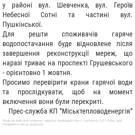
у районі вул. Шевченка, вул. Героїв
Небесної Сотні та частині вул.
Пушкінської.
Для решти споживачів гаряче
водопостачання буде відновлене після
завершення реконструкції мереж, що
наразі триває на проспекті Грушевського
- орієнтовно 1 жовтня.
Просимо перевірити крани гарячої води
та прослідкувати, щоб на момент
включення вони були перекриті.
Прес-служба КП "Міськтепловоденергія"
Якщо ви помітили помилку, виділіть необхідний текст і натисніть Ctrl + Enter, щоб
повідомити про це редакцію