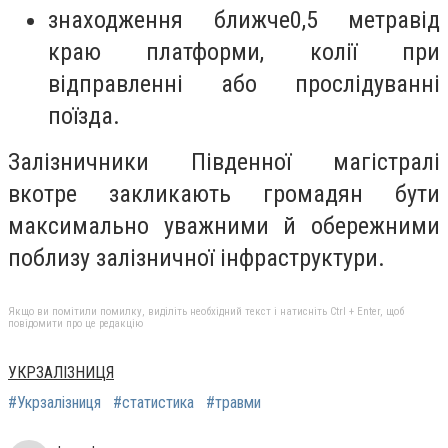
знаходження ближче0,5 метравід
краю платформи, колії при
відправленні або прослідуванні
поїзда.
Залізничники Південної магістралі
вкотре закликають громадян бути
максимально уважними й обережними
поблизу залізничної інфраструктури.
Якщо ви помітили помилку, виділіть необхідний текст і натисніть Ctrl + Enter, щоб
повідомити про це редакцію
УКРЗАЛІЗНИЦЯ
#Укрзалізниця
#статистика
#травми