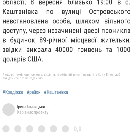
області, 8 вересня близько 19:00 в с.
Каштанівка по вулиці Островського
невстановлена особа, шляхом вільного
доступу, через незачинені двері проникла
в будинок 89-річної місцевої жительки,
звідки викрала 40000 гривень та 1000
доларів США.
Якщо ви помітили помилку, виділіть необхідний текст і натисніть Ctrl + Enter, щоб
повідомити про це редакцію
#Крадіжка
#район
#Каштанівка
Ірина Ільницька
Керівник проєкту
0,0