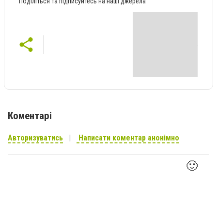
Поділіться та підписуйтесь на наші джерела
Коментарі
Авторизуватись
Написати коментар анонімно
🙂