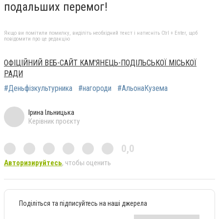
подальших перемог!
Якщо ви помітили помилку, виділіть необхідний текст і натисніть Ctrl + Enter, щоб
повідомити про це редакцію
ОФІЦІЙНИЙ ВЕБ-САЙТ КАМ'ЯНЕЦЬ-ПОДІЛЬСЬКОЇ МІСЬКОЇ
РАДИ
#Деньфізкультурника
#нагороди
#АльонаКузема
Ірина Ільницька
Керівник проєкту
0,0
Авторизируйтесь
, чтобы оценить
Поділіться та підписуйтесь на наші джерела