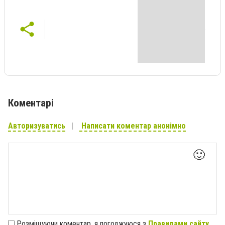
Коментарі
Авторизуватись
Написати коментар анонімно
🙂
Розміщуючи коментар, я погоджуюся з
Правилами сайту