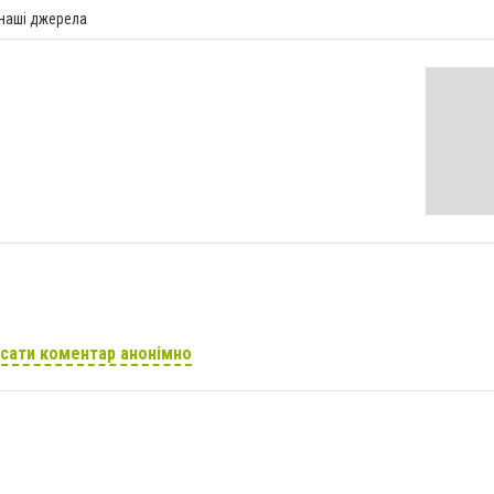
 наші джерела
сати коментар анонімно