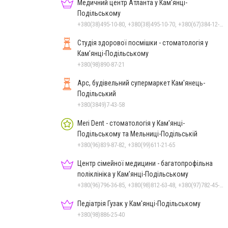
Медичний центр Атланта у Кам’янці-
Подільському
+380(38)495-10-80, +380(38)495-10-70, +380(67)384-12-07
Студія здорової посмішки - стоматологія у
Кам’янці-Подільському
+380(98)890-87-21
Арс, будівельний супермаркет Кам'янець-
Подільський
+380(3849)7-43-58
Meri Dent - стоматологія у Кам’янці-
Подільському та Мельниці-Подільській
+380(96)839-87-82, +380(99)611-21-65
Центр сімейної медицини - багатопрофільна
поліклініка у Кам’янці-Подільському
+380(96)796-36-85, +380(98)812-63-48, +380(97)782-45-70
Педіатрія Гузак у Кам'янці-Подільському
+380(98)886-25-40