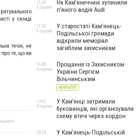
На Камʼянеччині зупинили
13:20
5 серпня
п'яного водія Audi
-рятувального
асті у складі
У старостаті Кам’янець-
12:20
5 серпня
Подільської громади
відкрили меморіал
ьна течія, не
загиблим захисникам
 про те, що ви
Прощання із Захисником
15:08
4 серпня
України Сергієм
Вільчинським
НЕКРОЛОГ
У Кам’янці затримали
14:52
4 серпня
буковинців, які організували
схему втечі через кордон
 оцінити
У Кам’янець-Подільській
10:24