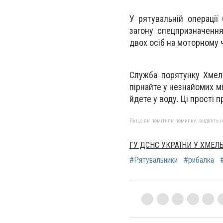
У рятувальній операції
загону спецпризначення
двох осіб на моторному ч
Служба порятунку Хмель
пірнайте у незнайомих м
йдете у воду. Ці прості 
Якщо ви помітили помилку, виділіть нео
ГУ ДСНС УКРАЇНИ У ХМЕЛ
#Рятувальники
#рибалка