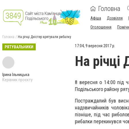
Головна
Афіша
Дозвілля
Оголошення
Поміч
Головна
На річці Дністер врятували рибалку
17:04, 9 вересня 2017 р.
РЯТУВАЛЬНИКИ
На річці
Ірина Ільницька
Керівник проєкту
8 вересня о 14:00 під 
Подільського району рят
Постраждалий був висн
надзвичайників чоловік
пізніше, під час риболо
рибалки перекинувся чо