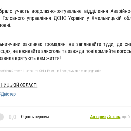
 брало участь водолазно-рятувальне відділення Аварійно
 Головного управління ДСНС України у Хмельницькій обл
овні.
ниччини закликає громадян: не запливайте туди, де сил
ісцях, не вживайте алкоголь та завжди повідомляйте когось
правила врятують вам життя!
бхідний текст і натисніть Ctrl + Enter, щоб повідомити про це редакцію
ЬНИЦЬКІЙ ОБЛАСТІ
#Дністер
0,0
Оцініть першим
Авторизуйтесь
, щоб