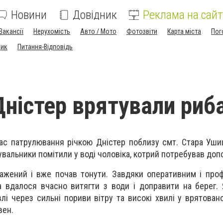
Новини
Довідник
Реклама на сайт
Вакансії
Нерухомість
Авто / Мото
Фотозвіти
Карта міста
Пог
ник
Питання-Відповідь
 Дністер врятували риб
час патрулювання річкою Дністер поблизу смт. Стара Уши
увальники помітили у воді чоловіка, котрий потребував доп
ажений і вже почав тонути. Завдяки оперативним і про
а вдалося вчасно витягти з води і доправити на берег.
влі через сильні пориви вітру та високі хвилі у врятован
вен.