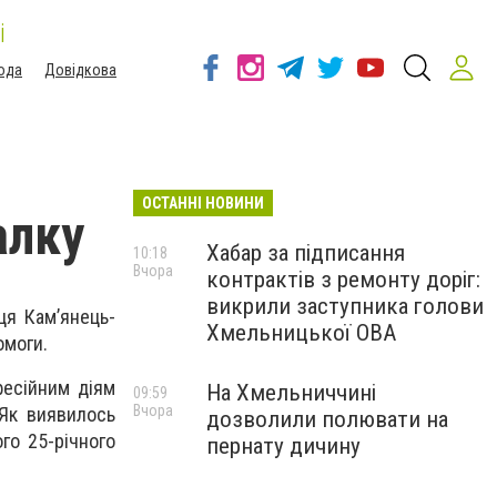
і
ода
Довідкова
ОСТАННІ НОВИНИ
алку
Хабар за підписання
10:18
Вчора
контрактів з ремонту доріг:
викрили заступника голови
ця Кам’янець-
Хмельницької ОВА
омоги.
фесійним діям
На Хмельниччині
09:59
Вчора
 Як виявилось
дозволили полювати на
ого 25-річного
пернату дичину