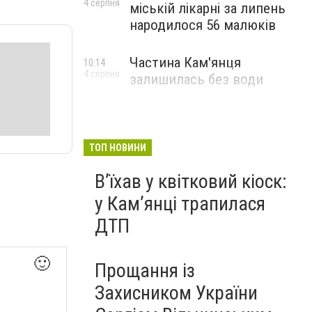
4 серпня
міській лікарні за липень
народилося 56 малюків
Частина Кам'янця
10:14
4 серпня
залишилась без води
ТОП НОВИНИ
Вʼїхав у квітковий кіоск:
у Камʼянці трапилася
ДТП
🙂
Прощання із
Захисником України