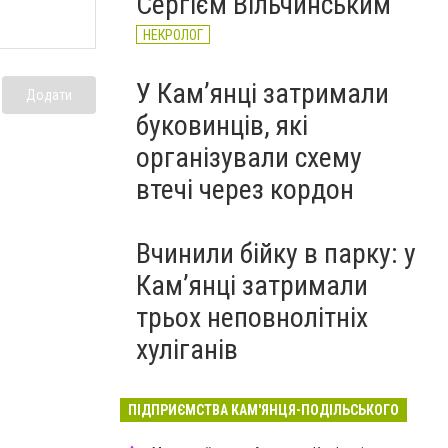
Сергієм Вільчинським
НЕКРОЛОГ
У Кам’янці затримали
Додати
буковинців, які
організували схему
втечі через кордон
Вчинили бійку в парку: у
Кам’янці затримали
трьох неповнолітніх
хуліганів
ПІДПРИЄМСТВА КАМ'ЯНЦЯ-ПОДІЛЬСЬКОГО