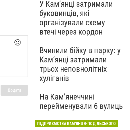
У Кам’янці затримали
буковинців, які
організували схему
втечі через кордон
🙂
Вчинили бійку в парку: у
Кам’янці затримали
трьох неповнолітніх
хуліганів
Додати
На Камʼянеччині
перейменували 6 вулиць
ПІДПРИЄМСТВА КАМ'ЯНЦЯ-ПОДІЛЬСЬКОГО