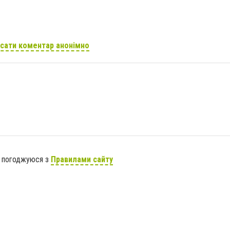
сати коментар анонімно
я погоджуюся з
Правилами сайту