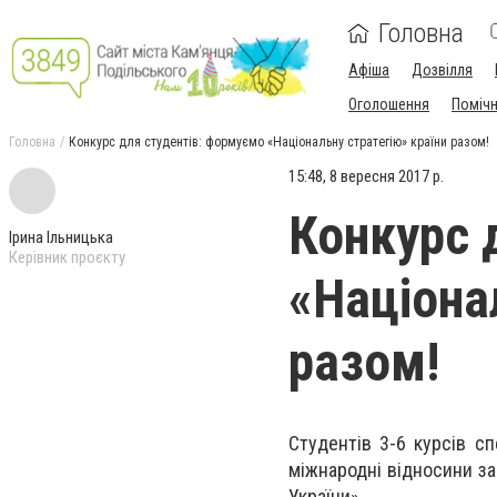
Головна
Афіша
Дозвілля
Оголошення
Поміч
Головна
Конкурс для студентів: формуємо «Національну стратегію» країни разом!
15:48, 8 вересня 2017 р.
Конкурс 
Ірина Ільницька
Керівник проєкту
«Націона
разом!
Студентів 3-6 курсів спе
міжнародні відносини за
України».