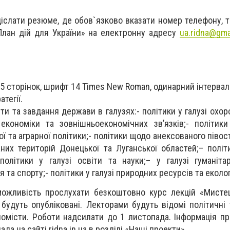
іслати резюме, де обов`язково вказати номер телефону, та
«План дій для України» на електронну адресу
ua.ridna@gma
15 сторінок, шрифт 14 Times New Roman, одинарний інтервал
тегії.
ти та завдання держави в галузях:- політики у галузі охор
 економіки та зовнішньоекономічних зв’язків;- політик
ої та аграрної політики;- політики щодо анексованого піво
них територій Донецької та Луганської областей;– політ
політики у галузі освіти та науки;– у галузі гуманітар
 та спорту;- політики у галузі природних ресурсів та екологі
ожливість прослухати безкоштовно курс лекцій «Мистец
и будуть опубліковані. Лекторами будуть відомі політичні
ономісти. Роботи надсилати до 1 листопада. Інформація п
да на сайті ridna.in.ua в розділі «Наші проекти».