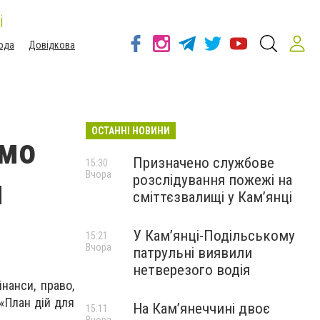
і
ода
Довідкова
ОСТАННІ НОВИНИ
ємо
Призначено службове
15:30
Вчора
розслідування пожежі на
и
сміттєзвалищі у Кам’янці
У Кам’янці-Подільському
15:21
Вчора
патрульні виявили
нетверезого водія
інанси, право,
 «План дій для
На Камʼянеччині двоє
15:11