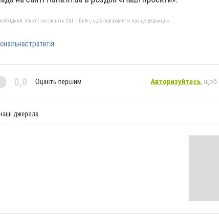
бхідний текст і натисніть Ctrl + Enter, щоб повідомити про це редакцію
іональнастратегія
0,0
Оцініть першим
Авторизуйтесь
, щоб
 наші джерела