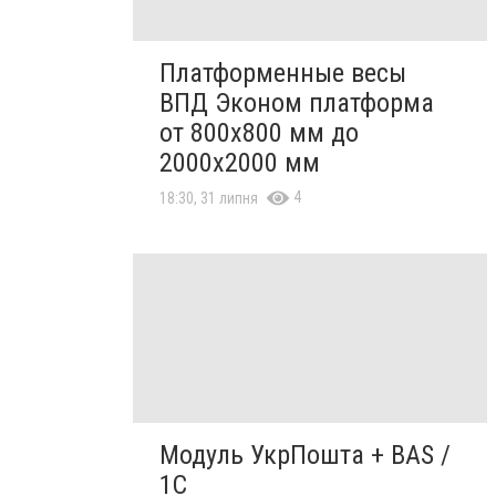
Платформенные весы
ВПД Эконом платформа
от 800х800 мм до
2000х2000 мм
4
18:30, 31 липня
Модуль УкрПошта + BAS /
1C