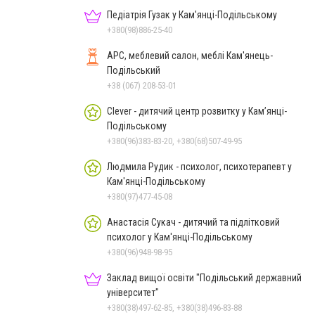
Педіатрія Гузак у Кам'янці-Подільському
+380(98)886-25-40
АРС, меблевий салон, меблі Кам'янець-
Подільський
+38 (067) 208-53-01
Clever - дитячий центр розвитку у Кам’янці-
Подільському
+380(96)383-83-20, +380(68)507-49-95
Людмила Рудик - психолог, психотерапевт у
Кам'янці-Подільському
+380(97)477-45-08
Анастасія Сукач - дитячий та підлітковий
психолог у Кам'янці-Подільському
+380(96)948-98-95
Заклад вищої освіти "Подільський державний
університет"
+380(38)497-62-85, +380(38)496-83-88