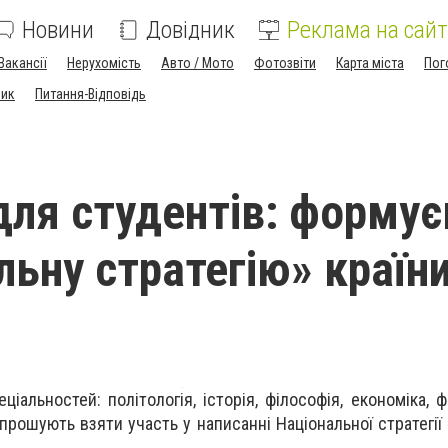
Новини
Довідник
Реклама на сайт
Вакансії
Нерухомість
Авто / Мото
Фотозвіти
Карта міста
Пог
ник
Питання-Відповідь
для студентів: форму
льну стратегію» країн
ціальностей: політологія, історія, філософія, економіка, ф
прошують взяти участь у написанні Національної стратегії