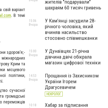
Вчора
жителів "подарували"
шахраям 60 тисяч гривень
 свій варіант
il.com
. В темі
У Камʼянці засудили 28-
15:06
Вчора
річного чоловіка, який
вчиняв насильство
стосовно співмешканки
.
У Дунаївцях 21-річна
15:00
они здоров’я;-
Вчора
дівчина двічі обікрала
и міжнародних
магазин цифрової техніки
строву Крим та
ики місцевого
ної політики,
Прощання із Захисником
14:53
Вчора
ї.
України Ігорем
Драгусевичем
тво сучасної
НЕКРОЛОГ
 та громадські
ро переможців
Хабар за підписання
10:18