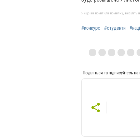
Якщо ви помітили помилку, виділіть нео
#конкурс
#студенти
#нац
Поділіться та підписуйтесь на