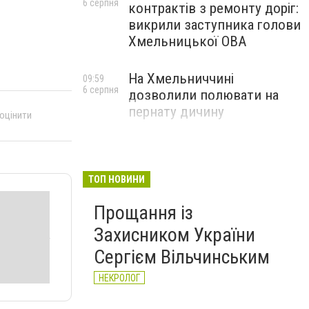
6 серпня
контрактів з ремонту доріг:
викрили заступника голови
Хмельницької ОВА
На Хмельниччині
09:59
6 серпня
дозволили полювати на
пернату дичину
 оцінити
ТОП НОВИНИ
Прощання із
Захисником України
Сергієм Вільчинським
НЕКРОЛОГ