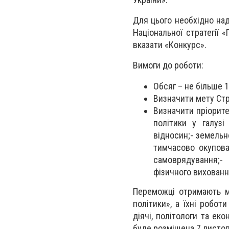
Для цього необхідно над
Національної стратегії 
вказати «Конкурс».
Вимоги до роботи:
Обсяг – не більше 
Визначити мету Стра
Визначити пріорите
політики у галузі
відносин;- земельн
тимчасово окупова
самоврядування;- 
фізичного виховання
Переможці отримають м
політики», а їхні робот
діячі, політологи та ек
буде розміщена 7 листопа