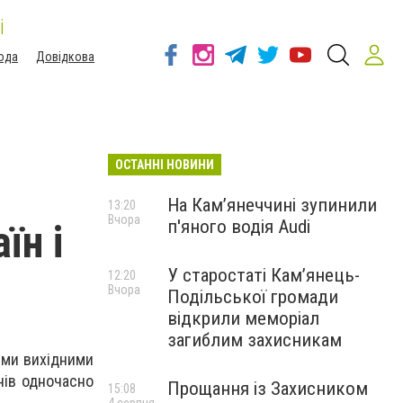
і
ода
Довідкова
ОСТАННІ НОВИНИ
На Камʼянеччині зупинили
13:20
Вчора
п'яного водія Audi
їн і
У старостаті Кам’янець-
12:20
Вчора
Подільської громади
відкрили меморіал
загиблим захисникам
ими вихідними
нів одночасно
Прощання із Захисником
15:08