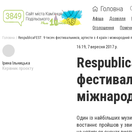
Головна
Афіша
Дозвілля
Оголошення
Поміч
Головна
RespublicaFEST: 9 тисяч фестивальників, артисти з 4 країн і міжнародний 
16:19, 7 вересня 2017 р.
Respubli
Ірина Ільницька
Керівник проєкту
фестиваль
міжнарод
Один із найбільших музи
востаннє пройшов у зви
на чотирьох сценах висту