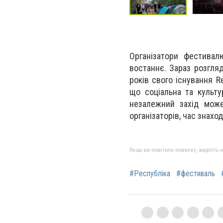
Організатори фестива
востаннє. Зараз розгляд
років свого існування R
що соціальна та культ
незалежний захід може
організаторів, час знахо
Якщо ви помітили помилку, виділіть нео
#Республіка
#фестиваль