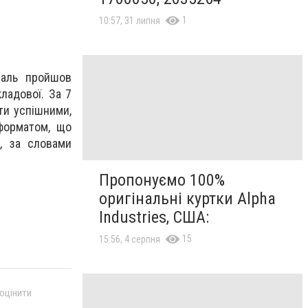
1
10:57, 31 липня
валь пройшов
кладової. За 7
ти успішними,
форматом, що
, за словами
Пропонуємо 100%
оригінальні куртки Alpha
Industries, США:
15
15:56, 4 серпня
 оцінити