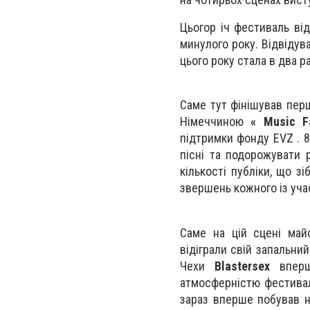
Цьогор іч фестиваль ві
минулого року. Відвідува
цього року стала в два ра
Саме тут фінішував пер
Німеччиною
«
Music
F
підтримки фонду EVZ . 8
пісні та подорожувати 
кількості публіки, що з
звершень кожного із уча
Саме на цій сцені май
відіграли свій запальни
Чехи
Blastersex
впер
атмосферністю фестивалю
зараз вперше побував н