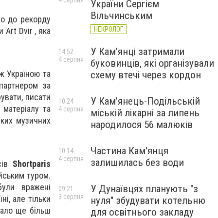
4 серпня
України Сергієм
Вільчинським
ло до рекорду
НЕКРОЛОГ
Art Dvir , яка
У Кам’янці затримали
14:52
4 серпня
буковинців, які організували
ж Україною та
схему втечі через кордон
 партнером за
увати, писати
У Кам’янець-Подільській
10:24
 матеріалу та
4 серпня
міській лікарні за липень
иких музичних
народилося 56 малюків
Частина Кам'янця
10:14
4 серпня
залишилась без води
сів
Shortparis
йським туром.
ули вражені
У Дунаївцях планують "з
09:21
3 серпня
ні, але тільки
нуля" збудувати котельню
тало ще більш
для освітнього закладу