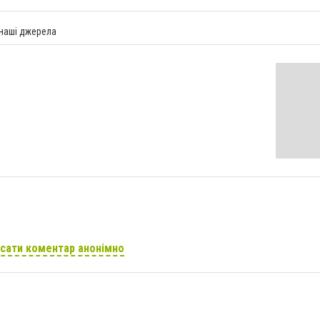
 наші джерела
сати коментар анонімно