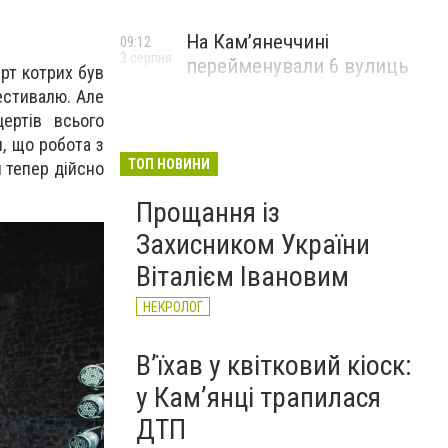
На Камʼянеччині
09:12
3 серпня
перейменували 6 вулиць
ерт котрих був
естивалю. Але
цертів всього
, що робота з
ТОП НОВИНИ
 тепер дійсно
Прощання із
Захисником України
Віталієм Івановим
НЕКРОЛОГ
Вʼїхав у квітковий кіоск:
у Камʼянці трапилася
ДТП