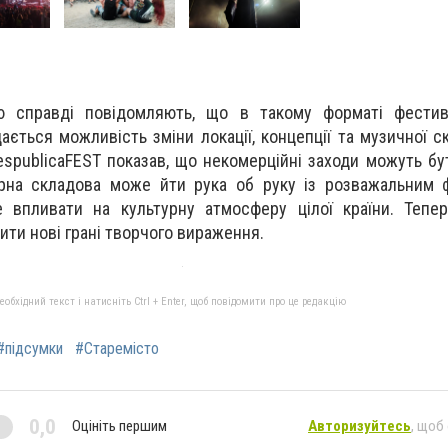
лю справді повідомляють, що в такому форматі фести
ається можливість зміни локації, концепції та музичної с
espublicaFEST показав, що некомерційні заходи можуть бу
урна складова може йти рука об руку із розважальним 
 впливати на культурну атмосферу цілої країни. Тепер
дити нові грані творчого вираження.
бхідний текст і натисніть Ctrl + Enter, щоб повідомити про це редакцію
#підсумки
#Старемісто
0,0
Оцініть першим
Авторизуйтесь
, щоб