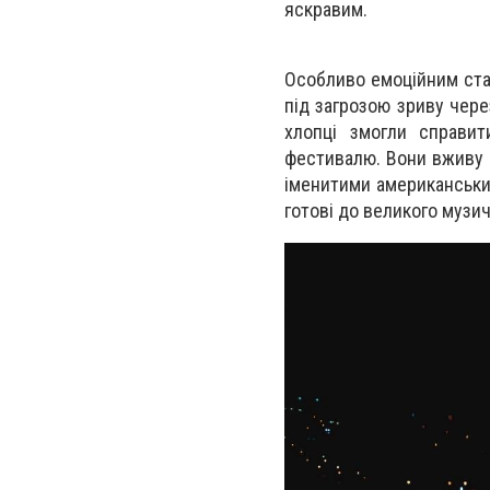
яскравим.
Особливо емоційним ста
під загрозою зриву чере
хлопці змогли справит
фестивалю. Вони вживу п
іменитими американськи
готові до великого музич