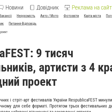
Новини
Довідник
Реклама на сайт
Вакансії
Нерухомість
Авто / Мото
Фотозвіти
Карта міста
Пог
ник
Питання-Відповідь
проект
caFEST: 9 тисяч
ників, артисти з 4 кра
ний проект
чних і стріт-арт фестивалів України RespublicaFEST минул
чному для себе форматі. Протягом трьох фестивальних д
пали найкращі вітчизняні та закордонні артисти.