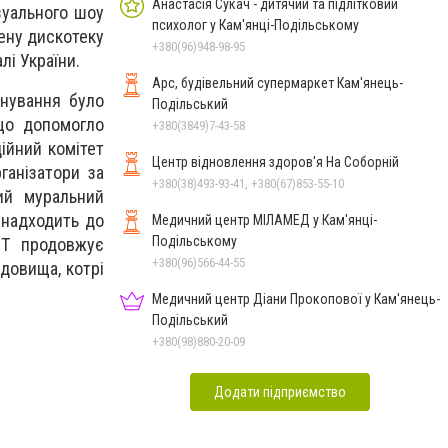
Анастасія Сукач - дитячий та підлітковий
зуального шоу
психолог у Кам'янці-Подільському
ену дискотеку
+380(96)948-98-95
і України.
Арс, будівельний супермаркет Кам'янець-
снування було
Подільський
 що допомогло
+380(3849)7-43-58
ційний комітет
Центр відновлення здоров'я На Соборній
ганізатори за
+380(38)493-93-41, +380(67)853-55-10
ий муральний
 надходить до
Медичний центр МІЛАМЕД у Кам'янці-
Подільському
EST продовжує
+380(96)566-44-55
довища, котрі
Медичний центр Діани Прокопової у Кам'янець-
Подільський
+380(98)880-20-09
Додати підприємство