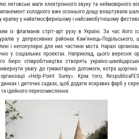
ю литовські маги електронного звуку та неймовірного ві
омпанемент холодного вже осіннього дощу влаштували шал
у крапку у найатмосфернішому і найсамобутнішому фестивал
им із флагманів стріт-арт руху в Україні. За час його і
уралів у депресивних районах Кам‘янець-Подільського,
лекі і непопулярні для них частини міста. Наразі організа
но у соціальних проектах. Наприклад, цього вересня ор
го бюро співробітництва створять україно-швейцарськ
ривернути увагу до гуманітарної допомоги, котра щорічно
рганізації «Help-Point Sumy». Крім того, RespublicaF
динках і дитячих садках, щоб додати яскравих фарб у сере
 та ідейного переосмислення.