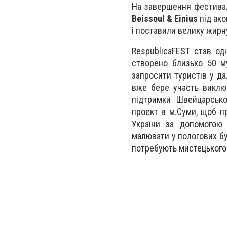
На завершення фестивал
Beissoul & Einius
під ак
і поставили велику жирн
RespublicaFEST став одн
створено близько 50 м
запросити туристів у да
вже бере участь виключ
підтримки Швейцарсько
проект в м.Суми, щоб п
України за допомогою о
малювати у пологових бу
потребують мистецького