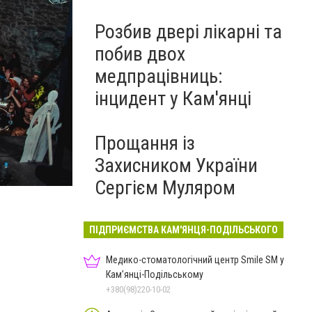
Розбив двері лікарні та
побив двох
медпрацівниць:
інцидент у Кам'янці
Прощання із
Захисником України
Сергієм Муляром
ПІДПРИЄМСТВА КАМ'ЯНЦЯ-ПОДІЛЬСЬКОГО
Медико-стоматологічний центр Smile SM у
Кам’янці-Подільському
+380(98)220-10-02