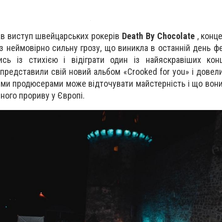
в виступ швейцарських рокерів
Death
By
Chocolate
, конц
з неймовірно сильну грозу, що виникла в останній день ф
ись із стихією і відіграти один із найяскравіших кон
редставили свій новий альбом «Crooked for you» і довели
ми продюсерами може відточувати майстерність і що вони
ного прориву у Європі.