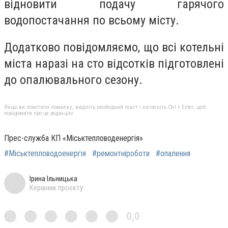
відновити подачу гарячого
водопостачання по всьому місту.
Додатково повідомляємо, що всі котельні
міста наразі на сто відсотків підготовлені
до опалювального сезону.
Якщо ви помітили помилку, виділіть необхідний текст і натисніть Ctrl + Enter, щоб
повідомити про це редакцію
Прес-служба КП «Міськтепловоденергія»
#Міськтепловодоенергія
#ремонтніроботи
#опалення
Ірина Ільницька
Керівник проєкту
0,0