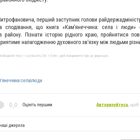
итрофановича, перший заступник голови райдержадміністр
а сподівання, що книга «Кам’янеччина: села і люди» 
 району. Пізнати історію рідного краю, прой­нятися по
сприятиме налагодженню духовного зв’язку між людьми різни
бхідний текст і натисніть Ctrl + Enter, щоб повідомити про це редакцію
’янеччина:селаілюди
0,0
Оцініть першим
Авторизуйтесь
, щоб
 наші джерела