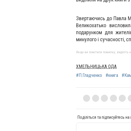
Звертаючись до Павла М
Великохатько висловил
подарунком для жителів
минулого і сучасності, 
Якщо ви помітили помилку, виділіть нео
ХМЕЛЬНИЦЬКА ОДА
#П.Гладченко
#книга
#Кам
Поділіться та підписуйтесь на