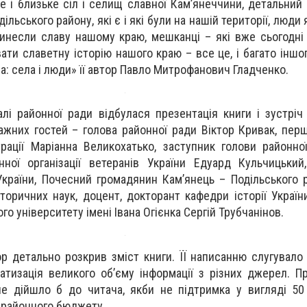
е і близьке сіл і селищ славної Кам’янеччини, детальний
льського району, які є і які були на нашій території, люди
принесли славу нашому краю, мешканці – які вже сьогодн
ти славетну історію нашого краю – все це, і багато іншог
а: села і люди» її автор Павло Митрофанович Гладченко.
лі районної ради відбулася презентація книги і зустріч 
жних гостей – голова районної ради Віктор Кривак, пер
рації Маріанна Великохатько, заступник голови районно
ної організації ветеранів України Едуард Кульчицький
країни, Почесний громадянин Кам’янець – Подільського 
торичних наук, доцент, докторант кафедри історії Україн
го університету імені Івана Огієнка Сергій Трубчанінов.
ор детально розкрив зміст книги. ЇЇ написанню слугувало
атизація великого об’єму інформації з різних джерел. Пр
 дійшло б до читача, якби не підтримка у вигляді 50 т
з районного бюджету.