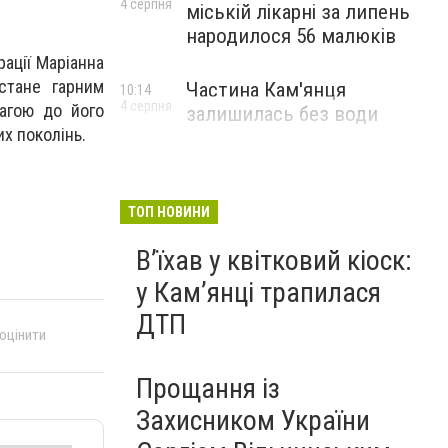
4 серпня
міській лікарні за липень
народилося 56 малюків
ації Маріанна
стане гарним
Частина Кам'янця
10:14
4 серпня
вагою до його
залишилась без води
х поколінь.
ТОП НОВИНИ
Вʼїхав у квітковий кіоск:
у Камʼянці трапилася
ДТП
 оцінити
Прощання із
Захисником України