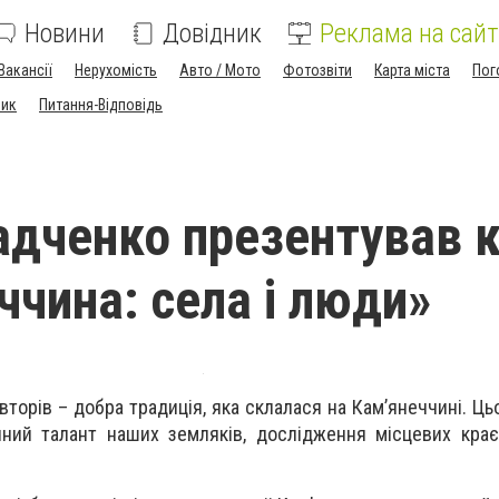
Новини
Довідник
Реклама на сайт
Вакансії
Нерухомість
Авто / Мото
Фотозвіти
Карта міста
Пог
ник
Питання-Відповідь
адченко презентував к
ччина: села і люди»
вторів – добра традиція, яка склалася на Кам’янеччині. Ц
ний талант наших земляків, дослідження місцевих краєз