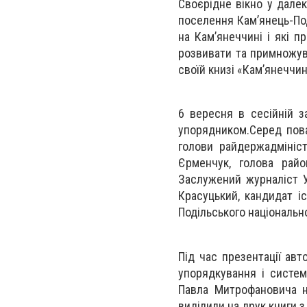
Своєрідне вікно у далек
поселення Кам’янець-Поді
на Кам’янеччині і які 
розвивати та примножува
своїй книзі «Кам’янеччин
6 вересня в сесійній за
упорядником.Серед пова
голови райдержадмініст
Єрменчук, голова район
Заслужений журналіст У
Красуцький, кандидат іс
Подільського національно
Під час презентації авт
упорядкування і систем
Павла Митрофановича не
виділили на друк книги 