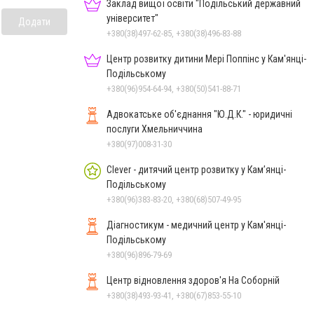
Заклад вищої освіти "Подільський державний
університет"
Додати
+380(38)497-62-85, +380(38)496-83-88
Центр розвитку дитини Мері Поппінс у Кам'янці-
Подільському
+380(96)954-64-94, +380(50)541-88-71
Адвокатське об'єднання "Ю.Д.К." - юридичні
послуги Хмельниччина
+380(97)008-31-30
Clever - дитячий центр розвитку у Кам’янці-
Подільському
+380(96)383-83-20, +380(68)507-49-95
Діагностикум - медичний центр у Кам'янці-
Подільському
+380(96)896-79-69
Центр відновлення здоров'я На Соборній
+380(38)493-93-41, +380(67)853-55-10