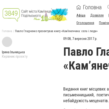
Головна
Афіша
Дозвілля
Оголошення
Поміч
Головна
Павло Гладченко презентував книгу «Кам’янеччина: села і люди»
09:08, 7 вересня 2017 р.
Павло Гл
Ірина Ільницька
Керівник проєкту
«Кам’яне
Видання книг місцевих а
письменницький, поетич
небайдужість меценатів.