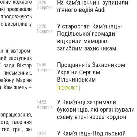
 опис кожного
На Камʼянеччині зупинили
13:20
5 серпня
 які проживали
п'яного водія Audi
і продовжують
о висвітлив у
У старостаті Кам’янець-
12:20
5 серпня
Подільської громади
відкрили меморіал
загиблим захисникам
з її автором-
ший заступник
Прощання із Захисником
ї ради Віктор
15:08
4 серпня
України Сергієм
, письменник,
Вільчинським
району Мар’ян
и Кам’янець –
НЕКРОЛОГ
У Кам’янці затримали
14:52
4 серпня
буковинців, які організували
 опрацювання,
схему втечі через кордон
оте, творіння
ис. грн., які
У Кам’янець-Подільській
10:24