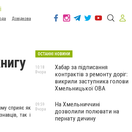
і
ода
Довідкова
ОСТАННІ НОВИНИ
нигу
Хабар за підписання
10:18
Вчора
контрактів з ремонту доріг:
викрили заступника голови
Хмельницької ОВА
На Хмельниччині
09:59
ьому сприяє як
Вчора
дозволили полювати на
навців, так і
пернату дичину