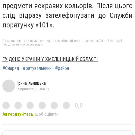
предмети яскравих кольорів. Після цього
слід відразу зателефонувати до Служби
порятунку «101».
Якщо ви помітили помилку, виділіть необхідний текст і натисніть Ctrl + Enter, щоб
повідомити про це редакцію
ГУ ДСНС УКРАЇНИ У ХМЕЛЬНИЦЬКІЙ ОБЛАСТІ
#Снаряд
#рятувальники
#район
Ірина Ільницька
Керівник проєкту
0,0
Авторизуйтесь
, щоб оцінити