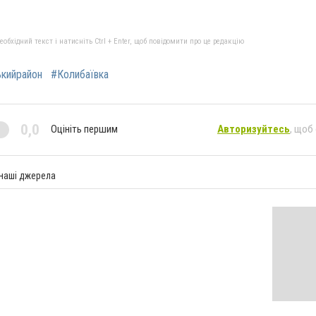
бхідний текст і натисніть Ctrl + Enter, щоб повідомити про це редакцію
ькийрайон
#Колибаївка
0,0
Оцініть першим
Авторизуйтесь
, щоб
 наші джерела