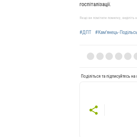
госпіталізації.
Якщо ви помітили помилку, виділіть нео
#ДПТ
#Кам'янець-Подільс
Поділіться та підписуйтесь на