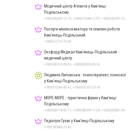
Медичний центр Атланта у Кам’янці-
Подільському
+380(38)495-10-70, +380(67)384-12-07, +380(38)495-10-80
Послуги мініекскаватора та земляні роботи
Кам'янець-Подільський
+380(67)716-75-60
Оксфорд Медікал Кам’янець-Подільський -
медичний центр
+380(68)330-06-36, +380(80)030-06-36
Людмила Липовська - психотерапевт, психолог
у Кам'янці-Подільському
+380(97)066-83-61, +380(63)351-25-18
МОРЕ-МОРЕ - туристична фірма у Кам’янці-
Подільському
+380(68)118-82-77, +380(98)994-11-24, +380(68)882-38-28
Педіатрія Гузак у Кам'янці-Подільському
+380(98)886-25-40