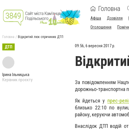
Головна
Афіша
Дозвілля
Оголошення
Поміч
Головна
Відкритий люк спричинив ДТП
09:56, 6 вересня 2017 р.
ДТП
Відкрити
Ірина Ільницька
Керівник проєкту
За повідомленням Нацпо
дорожньо-транспортна п
Як йдеться у
прес-релі
близько 22:10 по вулиц
району, керуючи автомоб
Внаслідок ДТП водій от