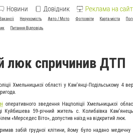
Новини
Довідник
Реклама на сайт
Вакансії
Нерухомість
Авто / Мото
Фотозвіти
Карта міста
Пог
ник
Питання-Відповідь
й люк спричинив ДТП
ліції Хмельницької області у Кам'янці-Подільському 4 ве
ригода.
зі
оперативного зведення Нацполіції Хмельницької облас
і Куйбишева 59-річний житель с. Колибаївка Кам'янець
ілем «Мерседес Віто», допустив наїзд на відкритий люк.
римав забій грудної клітини, йому було надано медичну