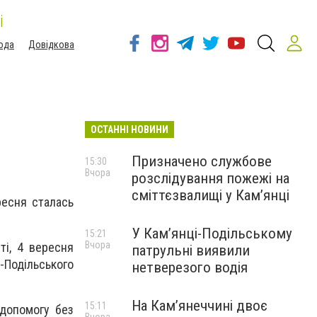
і
ода
Довідкова
ОСТАННІ НОВИНИ
Призначено службове
15:30
Вчора
розслідування пожежі на
сміттєзвалищі у Кам’янці
ресня сталась
У Кам’янці-Подільському
15:21
Вчора
ті, 4 вересня
патрульні виявили
-Подільського
нетверезого водія
На Камʼянеччині двоє
15:11
 допомогу без