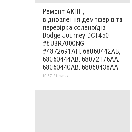
Ремонт АКПП,
відновлення демпферів та
перевірка соленоїдів
Dodge Journey DCT450
#8U3R7000NG
#4872691AH, 68060442AB,
68060444AB, 68072176AA,
68060440AB, 68060438AA
10:57, 31 липня