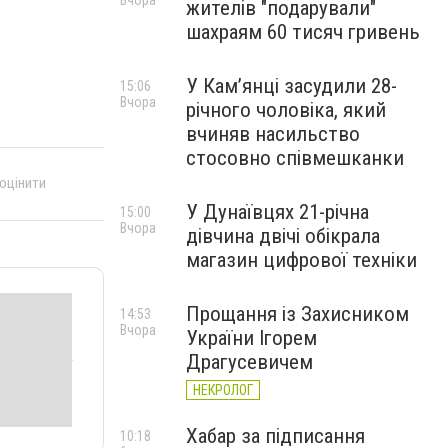
Вчора
жителів "подарували"
шахраям 60 тисяч гривень
У Камʼянці засудили 28-
15:06
Вчора
річного чоловіка, який
вчиняв насильство
стосовно співмешканки
 оцінити
У Дунаївцях 21-річна
15:00
Вчора
дівчина двічі обікрала
магазин цифрової техніки
Прощання із Захисником
14:53
Вчора
України Ігорем
Драгусевичем
НЕКРОЛОГ
Хабар за підписання
10:18