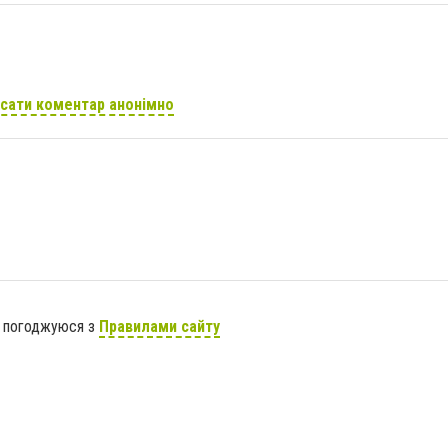
сати коментар анонімно
я погоджуюся з
Правилами сайту