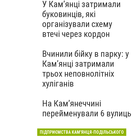
У Кам’янці затримали
буковинців, які
організували схему
втечі через кордон
Вчинили бійку в парку: у
Кам’янці затримали
трьох неповнолітніх
хуліганів
На Камʼянеччині
перейменували 6 вулиць
ПІДПРИЄМСТВА КАМ'ЯНЦЯ-ПОДІЛЬСЬКОГО