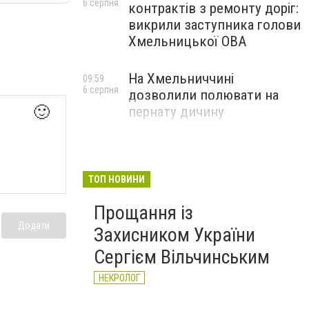
6 серпня
контрактів з ремонту доріг:
викрили заступника голови
Хмельницької ОВА
На Хмельниччині
09:59
6 серпня
дозволили полювати на
🙂
пернату дичину
ТОП НОВИНИ
Прощання із
Додати
Захисником України
Сергієм Вільчинським
НЕКРОЛОГ