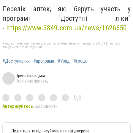
Перелік аптек, які беруть участь у
програмі "Доступні ліки"
-
https://www.3849.com.ua/news/1626650
Якщо ви помітили помилку, виділіть необхідний текст і натисніть Ctrl + Enter, щоб
повідомити про це редакцію
#Доступніліки
#програма
#Уряд
#гроші
Ірина Ільницька
Керівник проєкту
0,0
Авторизуйтесь
, щоб оцінити
Поділіться та підписуйтесь на наші джерела