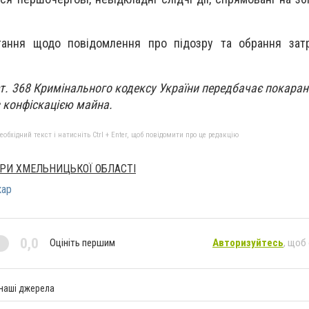
тання щодо повідомлення про підозру та обрання затр
 ст. 368 Кримінального кодексу України передбачає покаран
з конфіскацією майна.
бхідний текст і натисніть Ctrl + Enter, щоб повідомити про це редакцію
РИ ХМЕЛЬНИЦЬКОЇ ОБЛАСТІ
кар
0,0
Оцініть першим
Авторизуйтесь
, щоб
 наші джерела