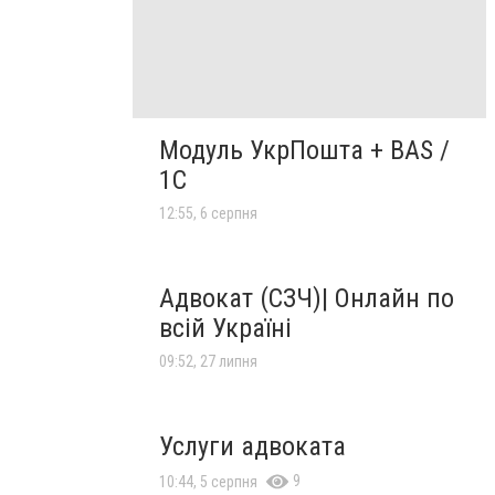
Модуль УкрПошта + BAS /
1C
12:55, 6 серпня
Адвокат (СЗЧ)| Онлайн по
всій Україні
09:52, 27 липня
Услуги адвоката
9
10:44, 5 серпня