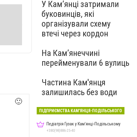
У Кам’янці затримали
буковинців, які
організували схему
втечі через кордон
На Камʼянеччині
перейменували 6 вулиць
Частина Кам'янця
залишилась без води
🙂
ПІДПРИЄМСТВА КАМ'ЯНЦЯ-ПОДІЛЬСЬКОГО
Педіатрія Гузак у Кам'янці-Подільському
+380(98)886-25-40