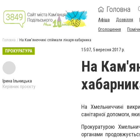
Головна
Афіша
Дозвілля
Оголошення
Поміч
Головна
На Кам'янеччині спіймали лікаря-хабарника
15:07, 5 вересня 2017 р.
ПРОКУРАТУРА
На Кам'я
хабарник
Ірина Ільницька
Керівник проєкту
На Хмельниччині викри
санітарної допомоги, як
Прокуратурою Хмельни
органами продовжуєтьс