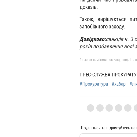
доказів.
Також, вирішується пи
запобіжного заходу.
Довідково:
санкція ч. 3
років позбавлення волі 
Якщо ви помітили помилку, виділіть нео
ПРЕС-СЛУЖБА ПРОКУРАТУ
#Прокуратура
#хабар
#лі
Поділіться та підписуйтесь на