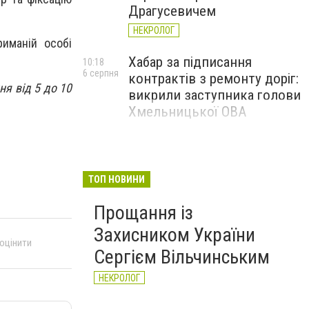
Драгусевичем
НЕКРОЛОГ
иманій особі
Хабар за підписання
10:18
6 серпня
контрактів з ремонту доріг:
ня від 5 до 10
викрили заступника голови
Хмельницької ОВА
ТОП НОВИНИ
Прощання із
Захисником України
 оцінити
Сергієм Вільчинським
НЕКРОЛОГ