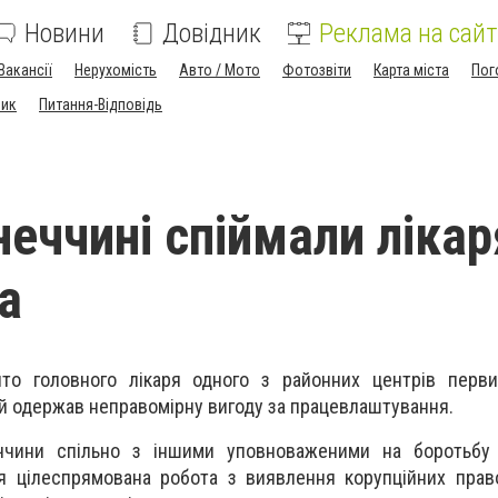
Новини
Довідник
Реклама на сайт
Вакансії
Нерухомість
Авто / Мото
Фотозвіти
Карта міста
Пог
ник
Питання-Відповідь
неччині спіймали лікар
а
то головного лікаря одного з районних центрів перви
ий одержав неправомірну вигоду за працевлаштування.
ччини спільно з іншими уповноваженими на боротьбу 
я цілеспрямована робота з виявлення корупційних прав