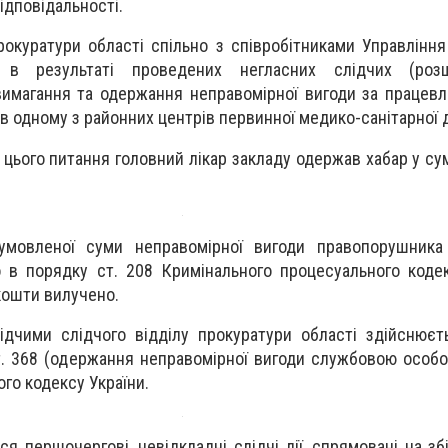
ідповідальності.
рокуратури області спільно з співробітниками Управління
, в результаті проведених негласних слідчих (роз
имагання та одержання неправомірної вигоди за працев
в одному з районних центрів первинної медико-санітарної 
цього питання головний лікар закладу одержав хабар у сум
умовленої суми неправомірної вигоди правопорушника
 в порядку ст. 208 Кримінального процесуального кодек
кошти вилучено.
ідчими слідчого відділу прокуратури області здійснює
ст. 368 (одержання неправомірної вигоди службовою особ
го кодексу України.
я першочергові, невідкладні слідчі дії, спрямовані на зб