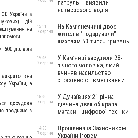
7 серпня
патрульні виявили
нетверезого водія
 СБ України в
шукових) дій
На Камʼянеччині двоє
15:11
лаштування на
7 серпня
жителів "подарували"
допомоги.
шахраям 60 тисяч гривень
і 500 доларів
У Камʼянці засудили 28-
15:06
7 серпня
річного чоловіка, який
вчиняв насильство
 викрито «на
стосовно співмешканки
су України, а
У Дунаївцях 21-річна
15:00
7 серпня
ться досудове
дівчина двічі обікрала
ою поєднане з
магазин цифрової техніки
Прощання із Захисником
14:53
7 серпня
України Ігорем
ір та фіксацію