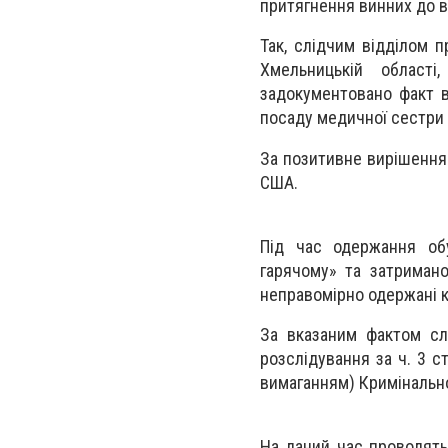
притягнення винних до в
Так, слідчим відділом п
Хмельницькій області
задокументовано факт в
посаду медичної сестри 
За позитивне вирішення 
США.
Під час одержання об
гарячому» та затримано
неправомірно одержані 
За вказаним фактом сл
розслідування за ч. 3 
вимаганням) Кримінально
На даний час проводятьс