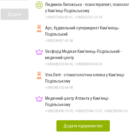
Людмила Липовська - психотерапевт, психолог
у Кам'янці-Подільському
Додати
+380(97)066-83-61, +380(63)351-25-18
Арс, будівельний супермаркет Кам'янець-
Подільський
+380(3849)7-43-58
Оксфорд Медікал Кам’янець-Подільський -
медичний центр
+380(68)330-06-36, +380(80)030-06-36
Viva Dent - стоматологічна клініка у Кам'янці-
Подільському
+380(98)105-44-98
Медичний центр Атланта у Кам’янці-
Подільському
+380(38)495-10-70, +380(67)384-12-07, +380(38)495-10-80
Додати підприємство