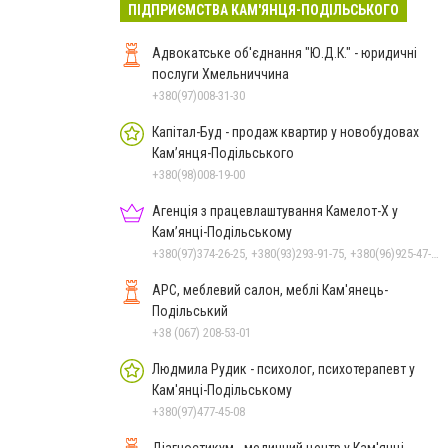
ПІДПРИЄМСТВА КАМ'ЯНЦЯ-ПОДІЛЬСЬКОГО
Адвокатське об'єднання "Ю.Д.К." - юридичні
послуги Хмельниччина
+380(97)008-31-30
Капітал-Буд - продаж квартир у новобудовах
Кам’янця-Подільського
+380(98)008-19-00
Агенція з працевлаштування Камелот-Х у
Кам’янці-Подільському
+380(97)374-26-25, +380(93)293-91-75, +380(96)925-47-71, +380(73)327-54-83
АРС, меблевий салон, меблі Кам'янець-
Подільський
+38 (067) 208-53-01
Людмила Рудик - психолог, психотерапевт у
Кам'янці-Подільському
+380(97)477-45-08