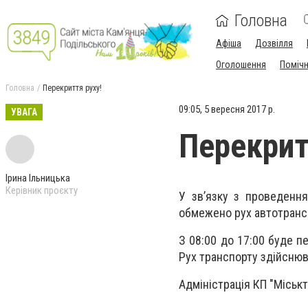
Головна
Афіша
Дозвілля
Оголошення
Поміч
Головна
Перекриття руху!
09:05, 5 вересня 2017 р.
УВАГА
Перекрит
Ірина Ільницька
Керівник проєкту
У зв’язку з проведення
обмежено рух автотранс
З 08:00 до 17:00 буде пе
Рух транспорту здійснюв
Адміністрація КП "Міськ