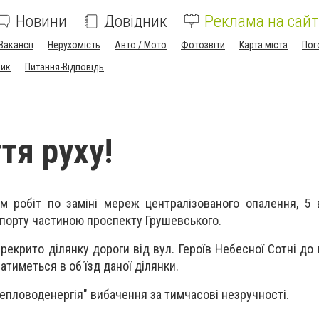
Новини
Довідник
Реклама на сайт
Вакансії
Нерухомість
Авто / Мото
Фотозвіти
Карта міста
Пог
ник
Питання-Відповідь
тя руху!
м робіт по заміні мереж централізованого опалення, 5
порту частиною проспекту Грушевського.
рекрито ділянку дороги від вул. Героїв Небесної Сотні до в
атиметься в об'їзд даної ділянки.
тепловоденергія" вибачення за тимчасові незручності.