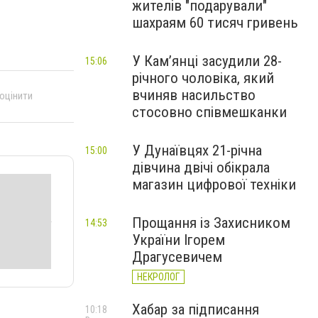
жителів "подарували"
шахраям 60 тисяч гривень
У Камʼянці засудили 28-
15:06
річного чоловіка, який
вчиняв насильство
 оцінити
стосовно співмешканки
У Дунаївцях 21-річна
15:00
дівчина двічі обікрала
магазин цифрової техніки
Прощання із Захисником
14:53
України Ігорем
Драгусевичем
НЕКРОЛОГ
Хабар за підписання
10:18