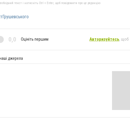
бхідний текст і натисніть Ctrl + Enter, щоб повідомити про це редакцію
тГрушевського
0,0
Оцініть першим
Авторизуйтесь
, щоб
 наші джерела