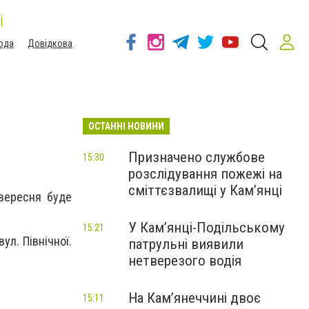
і
ода
Довідкова
ОСТАННІ НОВИНИ
Призначено службове
15:30
розслідування пожежі на
сміттєзвалищі у Кам’янці
 вересня буде
У Кам’янці-Подільському
15:21
ул. Північної.
патрульні виявили
нетверезого водія
На Камʼянеччині двоє
15:11