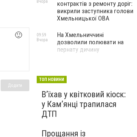
Вчора
контрактів з ремонту доріг:
викрили заступника голови
Хмельницької ОВА
🙂
На Хмельниччині
09:59
Вчора
дозволили полювати на
пернату дичину
ТОП НОВИНИ
Додати
Вʼїхав у квітковий кіоск:
у Камʼянці трапилася
ДТП
Прощання із