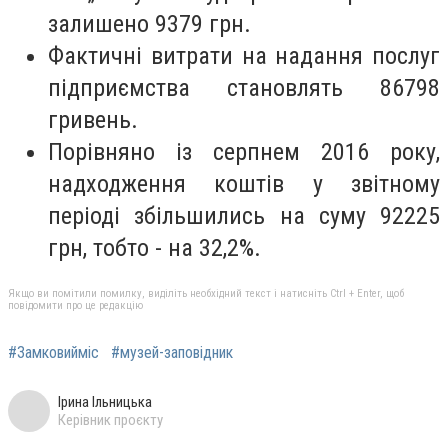
залишено 9379 грн.
Фактичні витрати на надання послуг
підприємства становлять 86798
гривень.
Порівняно із серпнем 2016 року,
надходження коштів у звітному
періоді збільшились на суму 92225
грн, тобто - на 32,2%.
Якщо ви помітили помилку, виділіть необхідний текст і натисніть Ctrl + Enter, щоб
повідомити про це редакцію
#Замковийміс
#музей-заповідник
Ірина Ільницька
Керівник проєкту