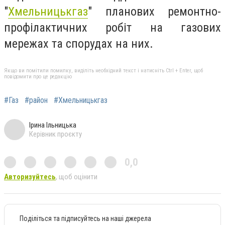
"
Хмельницькгаз
" планових ремонтно-
профілактичних робіт на газових
мережах та спорудах на них.
Якщо ви помітили помилку, виділіть необхідний текст і натисніть Ctrl + Enter, щоб
повідомити про це редакцію
#Газ
#район
#Хмельницькгаз
Ірина Ільницька
Керівник проєкту
0,0
Авторизуйтесь
, щоб оцінити
Поділіться та підписуйтесь на наші джерела