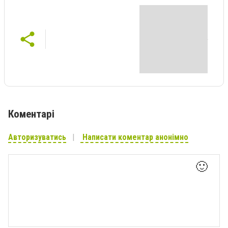
Коментарі
Авторизуватись
Написати коментар анонімно
🙂