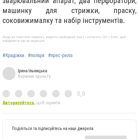
зварювальний апарат, два перфоратори,
машинку для стрижки, праску,
соковижималку та набір інструментів.
Якщо ви помітили помилку, виділіть необхідний текст і натисніть Ctrl + Enter, щоб
повідомити про це редакцію
#Крадіжки
#поліція
#прес-реліз
Ірина Ільницька
Керівник проєкту
0,0
Авторизуйтесь
, щоб оцінити
Поділіться та підписуйтесь на наші джерела