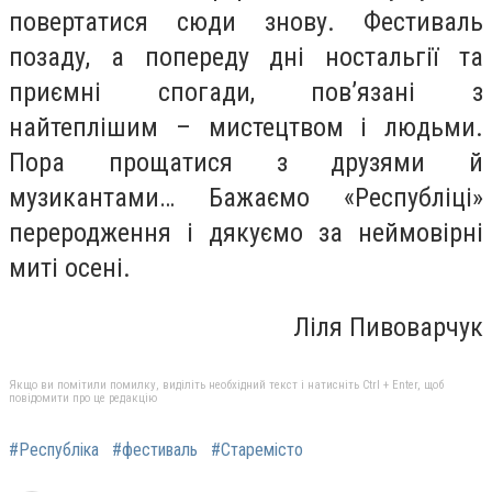
повертатися сюди знову. Фестиваль
позаду, а попереду дні ностальгії та
приємні спогади, пов’язані з
найтеплішим – мистецтвом і людьми.
Пора прощатися з друзями й
музикантами… Бажаємо «Республіці»
переродження і дякуємо за неймовірні
миті осені.
Ліля Пивоварчук
Якщо ви помітили помилку, виділіть необхідний текст і натисніть Ctrl + Enter, щоб
повідомити про це редакцію
#Республіка
#фестиваль
#Старемісто