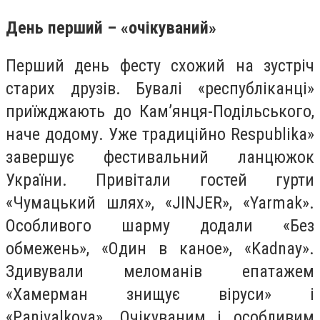
День перший – «очікуваний»
Перший день фесту схожий на зустріч
старих друзів. Бувалі «республіканці»
приїжджають до Кам’янця-Подільського,
наче додому. Уже традиційно Respublika»
завершує фестивальний ланцюжок
України. Привітали гостей гурти
«Чумацький шлях», «JINJER», «Yarmak».
Особливого шарму додали «Без
обмежень», «Один в каное», «Kadnay».
Здивували меломанів епатажем
«Хамерман знищує віруси» і
«Panivalkova». Очікуваним і особливим