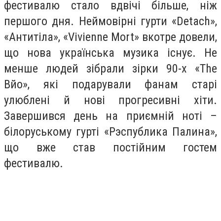
фестивалю стало вдвічі більше, ніж
першого дня. Неймовірні гурти «Detach»,
«Антитіла», «Vivienne Mort» вкотре довели,
що нова українська музика існує. Не
менше людей зібрали зірки 90-х «The
Вйо», які подарували фанам старі
улюблені й нові прогресивні хіти.
Завершився день на приємній ноті –
білоруському гурті «Рэспублика Палина»,
що вже став постійним гостем
фестивалю.