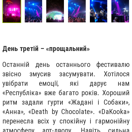
День третій – «прощальний»
Останній день останнього фестивалю
звісно змусив засумувати. Хотілося
увібрати емоції, які дарує нам
«Республіка» вже багато років. Хороший
ритм задали гурти «Жадані і Собаки»,
«Анна», «Death by Chocolate». «DaKooka»
перенесла всіх у спокійну і гармонійну
атмосферу арт-двору. Навіть сильна