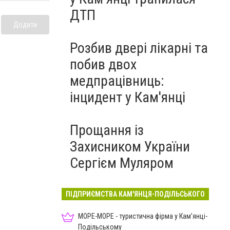
ДТП
Додати
Розбив двері лікарні та
побив двох
медпрацівниць:
інцидент у Кам'янці
Прощання із
Захисником України
Сергієм Муляром
ПІДПРИЄМСТВА КАМ'ЯНЦЯ-ПОДІЛЬСЬКОГО
МОРЕ-МОРЕ - туристична фірма у Кам’янці-
Подільському