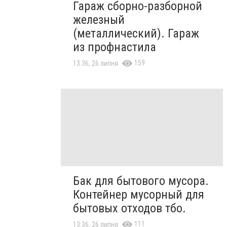
Гараж сборно-разборной
железный
(металлический). Гараж
из профнастила
159
13:36, 26 липня
Бак для бытового мусора.
Контейнер мусорный для
бытовых отходов тбо.
111
13:36, 26 липня