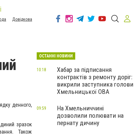
і
ода
Довідкова
ОСТАННІ НОВИНИ
ний
Хабар за підписання
10:18
контрактів з ремонту доріг:
викрили заступника голови
Хмельницької ОВА
ядку денного,
На Хмельниччині
09:59
дозволили полювати на
пернату дичину
єдиний зразок
вання. Також