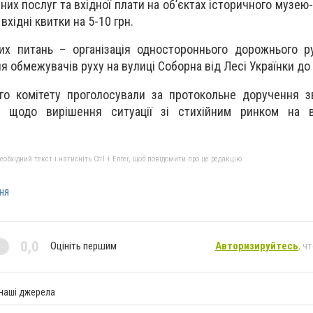
них послуг та вхідної плати на об’єктах історичного музею
вхідні квитки на 5-10 грн.
их питань – організація одностороннього дорожнього р
 обмежувачів руху на вулиці Соборна від Лесі Українки до 
го комітету проголосували за протокольне доручення з
и щодо вирішення ситуації зі стихійним ринком на в
бхідний текст і натисніть Ctrl + Enter, щоб повідомити про це редакцію
ня
0,0
Оцініть першим
Авторизируйтесь
, ч
 наші джерела