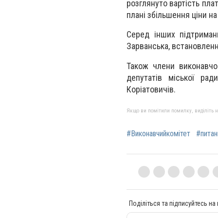
розглянуто вартість плат
плані збільшення ціни на 
Серед інших підтриман
Зарванська, встановлення
Також члени виконавчо
депутатів міської рад
Коріатовичів.
Якщо ви помітили помилку, виділіть нео
#Виконавчийкомітет
#питан
Поділіться та підписуйтесь на