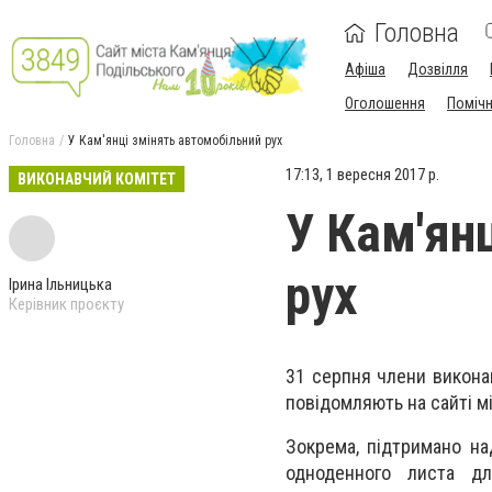
Головна
Афіша
Дозвілля
Оголошення
Поміч
Головна
У Кам'янці змінять автомобільний рух
17:13, 1 вересня 2017 р.
ВИКОНАВЧИЙ КОМІТЕТ
У Кам'ян
рух
Ірина Ільницька
Керівник проєкту
31 серпня члени викона
повідомляють на сайті мі
Зокрема, підтримано на
одноденного листа дл