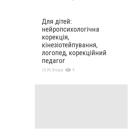
Для дітей:
нейропсихологічна
корекція,
кінезіотейпування,
логопед, корекційний
педагог
4
10:39, Вчора