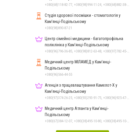
+380(68)118-82-77, +380(98)994-11-24, +380(68)882-38-28
Студія здорової посмішки - стоматологія у
Кам’янці-Подільському
+380(98)890-87-21
Центр сімейної медицини - багатопрофільна
поліклініка у Кам’янці-Подільському
+380(96)796-36-85, +380(98)812-63-48, +380(97)782-45-70
Медичний центр МІЛАМЕД у Кам'янці-
Подільському
+380(96)566-44-55
Агенція з працевлаштування Камелот-Х у
Кам’янці-Подільському
+380(97)374-26-25, +380(93)293-91-75, +380(96)925-47-71, +380(73)327-54-83
Медичний центр Атланта у Кам’янці-
Подільському
+380(67)384-12-07, +380(38)495-10-80, +380(38)495-10-70