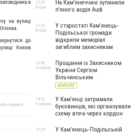
На Камʼянеччині зупинили
-заповідника в
13:20
Вчора
п'яного водія Audi
уху на вулиці
У старостаті Кам’янець-
12:20
Огієнка.
Вчора
Подільської громади
відкрили меморіал
вернутися до
загиблим захисникам
улиці Князів
Прощання із Захисником
15:08
4 серпня
України Сергієм
Вільчинським
НЕКРОЛОГ
У Кам’янці затримали
14:52
4 серпня
тобы оценить
буковинців, які організували
схему втечі через кордон
У Кам’янець-Подільській
10:24