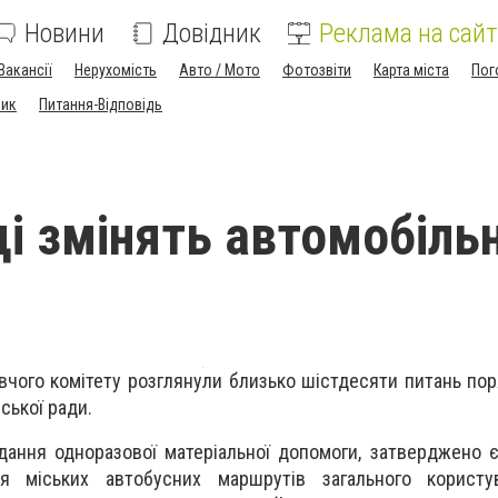
Новини
Довідник
Реклама на сайт
Вакансії
Нерухомість
Авто / Мото
Фотозвіти
Карта міста
Пог
ник
Питання-Відповідь
ці змінять автомобіль
вчого комітету розглянули близько шістдесяти питань пор
ської ради.
дання одноразової матеріальної допомоги, затверджено 
я міських автобусних маршрутів загального користу