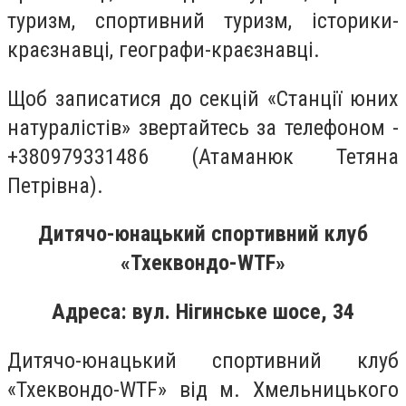
туризм, спортивний туризм, історики-
краєзнавці, географи-краєзнавці.
Щоб записатися до секцій «Станції юних
натуралістів» звертайтесь за телефоном -
+380979331486 (Атаманюк Тетяна
Петрівна).
Дитячо-юнацький спортивний клуб
«Тхеквондо-WTF»
Адреса: вул. Нігинське шосе, 34
Дитячо-юнацький спортивний клуб
«Тхеквондо-WTF» від м. Хмельницького