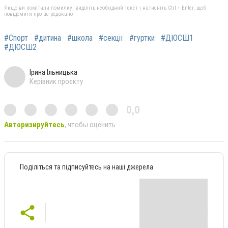
Якщо ви помітили помилку, виділіть необхідний текст і натисніть Ctrl + Enter, щоб
повідомити про це редакцію
#Спорт
#дитина
#школа
#секції
#гуртки
#ДЮСШ1
#ДЮСШ2
Ірина Ільницька
Керівник проєкту
0,0
Авторизируйтесь
, чтобы оценить
Поділіться та підписуйтесь на наші джерела