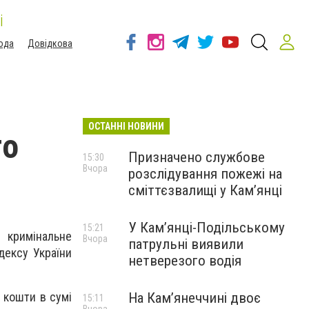
і
ода
Довідкова
ОСТАННІ НОВИНИ
го
Призначено службове
15:30
Вчора
розслідування пожежі на
сміттєзвалищі у Кам’янці
У Кам’янці-Подільському
15:21
у кримінальне
Вчора
патрульні виявили
дексу України
нетверезого водія
На Камʼянеччині двоє
 кошти в сумі
15:11