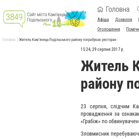
Головна
Афіша
Дозвілля
Оголошення
Поміч
Головна
Житель Кам'янець-Подільського району пограбував ресторан
15:24, 29 серпня 2017 р.
Житель К
району п
23 серпня, слідчим Кам
провадження за ознакам
«Грабіж» по обвинувачен
Зловмисник перебуваючи