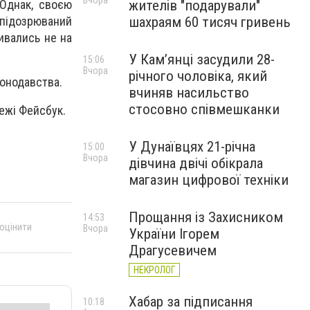
Вчора
жителів "подарували"
 Однак, своєю
шахраям 60 тисяч гривень
 підозрюваний
вивались не на
У Камʼянці засудили 28-
15:06
Вчора
річного чоловіка, який
конодавства.
вчиняв насильство
стосовно співмешканки
ежі Фейсбук.
У Дунаївцях 21-річна
15:00
Вчора
дівчина двічі обікрала
магазин цифрової техніки
Прощання із Захисником
14:53
 оцінити
Вчора
України Ігорем
Драгусевичем
НЕКРОЛОГ
Хабар за підписання
10:18