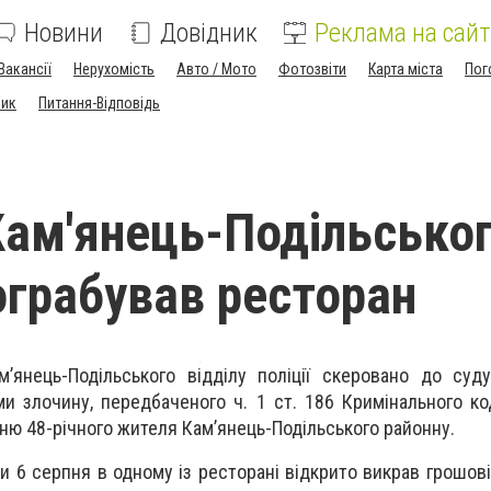
Новини
Довідник
Реклама на сайт
Вакансії
Нерухомість
Авто / Мото
Фотозвіти
Карта міста
Пог
ник
Питання-Відповідь
ам'янець-Подільсько
ограбував ресторан
’янець-Подільського відділу поліції скеровано до суд
и злочину, передбаченого ч. 1 ст. 186 Кримінального ко
ню 48-річного жителя Кам’янець-Подільського районну.
 6 серпня в одному із ресторані відкрито викрав грошові