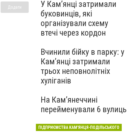
У Кам’янці затримали
Додати
буковинців, які
організували схему
втечі через кордон
Вчинили бійку в парку: у
Кам’янці затримали
трьох неповнолітніх
хуліганів
На Камʼянеччині
перейменували 6 вулиць
ПІДПРИЄМСТВА КАМ'ЯНЦЯ-ПОДІЛЬСЬКОГО