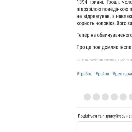
1394 гривні. Гроші, чо
підозрілою поведінкою п
не відреагував, а навпа
користь чоловіка, його за
Тепер на обвинуваченого
Про це повідомляє інспе
Якщо ви помітили помилку, виділіть нео
#Грабіж
#район
#рестора
Поділіться та підписуйтесь на