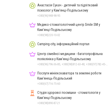
Анастасія Сукач - дитячий та підлітковий
психолог у Кам'янці-Подільському
+380(96)948-98-95
Медико-стоматологічний центр Smile SM у
Кам’янці-Подільському
+380(98)220-10-02
Camping-city, інформаційний портал
Центр сімейної медицини - багатопрофільна
поліклініка у Кам’янці-Подільському
+380(96)796-36-85, +380(98)812-63-48, +380(97)782-45-70
Послуги мініекскаватора та земляні роботи
Кам'янець-Подільський
+380(67)716-75-60
Студія здорової посмішки - стоматологія у
Кам’янці-Подільському
+380(98)890-87-21