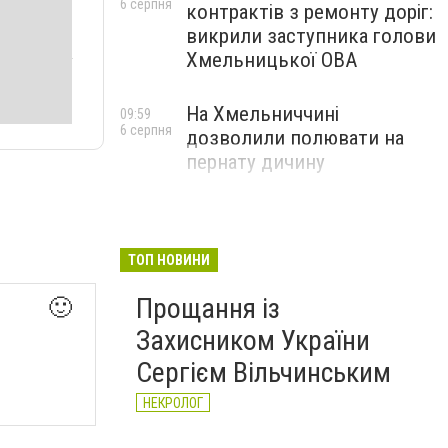
6 серпня
контрактів з ремонту доріг:
викрили заступника голови
Хмельницької ОВА
На Хмельниччині
09:59
6 серпня
дозволили полювати на
пернату дичину
ТОП НОВИНИ
Прощання із
🙂
Захисником України
Сергієм Вільчинським
НЕКРОЛОГ