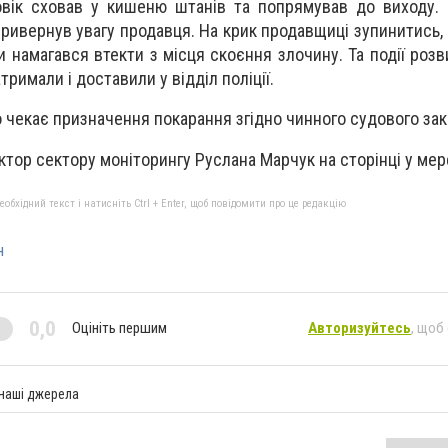
ловік сховав у кишеню штанів та попрямував до виходу.
ривернув увагу продавця. На крик продавщиці зупинитись,
ки намагався втекти з місця скоєння злочину. Та події роз
тримали і доставили у відділ поліції.
 чекає призначення покарання згідно чинного судового за
ктор сектору моніторингу Руслана Марчук на сторінці у мер
бхідний текст і натисніть Ctrl + Enter, щоб повідомити про це редакцію
н
0,0
Оцініть першим
Авторизуйтесь
, щоб
 наші джерела