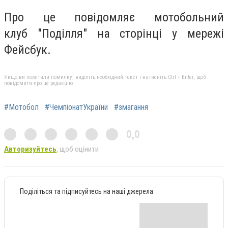
Про це повідомляє мотобольний
клуб "Поділля" на сторінці у мережі
Фейсбук.
Якщо ви помітили помилку, виділіть необхідний текст і натисніть Ctrl + Enter, щоб
повідомити про це редакцію
#Мотобол
#ЧемпіонатУкраїни
#змагання
0,0
Авторизуйтесь
, щоб оцінити
Поділіться та підписуйтесь на наші джерела