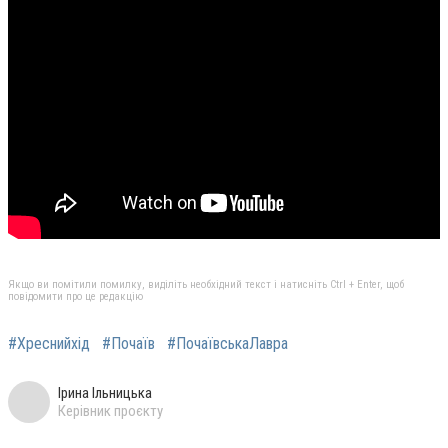
Якщо ви помітили помилку, виділіть необхідний текст і натисніть Ctrl + Enter, щоб
повідомити про це редакцію
#Хреснийхід
#Почаїв
#ПочаївськаЛавра
Ірина Ільницька
Керівник проєкту