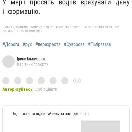
У мерії просять водіїв врахувати дану
інформацію.
Якщо ви помітили помилку, виділіть необхідний текст і натисніть Ctrl + Enter, щоб
повідомити про це редакцію
#Дорога
#рух
#перехрестя
#Суворова
#Тімірязєва
Ірина Ільницька
Керівник проєкту
0,0
Авторизуйтесь
, щоб оцінити
Поділіться та підписуйтесь на наші джерела