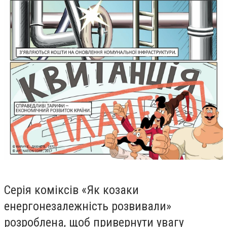
Серія коміксів «Як козаки
енергонезалежніcть розвивали»
розроблена, щоб привернути увагу