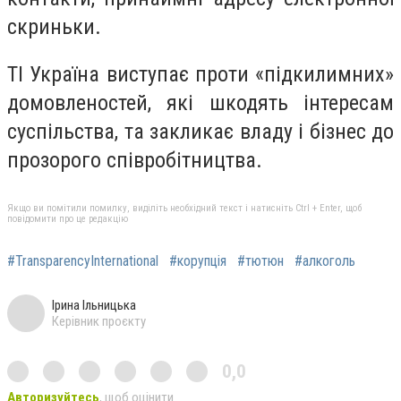
скриньки.
ТІ Україна виступає проти «підкилимних»
домовленостей, які шкодять інтересам
суспільства, та закликає владу і бізнес до
прозорого співробітництва.
Якщо ви помітили помилку, виділіть необхідний текст і натисніть Ctrl + Enter, щоб
повідомити про це редакцію
#TransparencyInternational
#корупція
#тютюн
#алкоголь
Ірина Ільницька
Керівник проєкту
0,0
Авторизуйтесь
, щоб оцінити