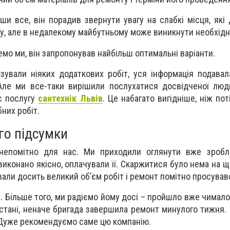
ши все, він порадив звернути увагу на слабкі місця, які
, але в недалекому майбутньому може виникнути необхідн
емо ми, він запропонував найбільш оптимальні варіанти.
зували ніяких додаткових робіт, уся інформація подавал
Але ми все-таки вирішили послухатися досвідченої люд
ає послугу
сантехнік Львів
. Це набагато вигідніше, ніж по
них робіт.
го підсумки
епомітно для нас. Ми приходили оглянути вже зробле
иконано якісно, оплачували її. Скаржитися було нема на щ
али досить великий об’єм робіт і ремонт помітно просував
. Більше того, ми радіємо йому досі – пройшло вже чимало
стані, неначе бригада завершила ремонт минулого тижня. 
 Дуже рекомендуємо саме цю компанію.