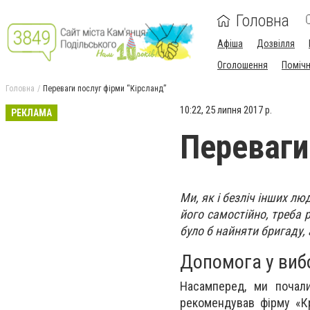
Головна
Афіша
Дозвілля
Оголошення
Поміч
Головна
Переваги послуг фірми “Кірсланд”
10:22, 25 липня 2017 р.
РЕКЛАМА
Переваги
Ми, як і безліч інших л
його самостійно, треба 
було б найняти бригаду, 
Допомога у виб
Насамперед, ми почал
рекомендував фірму «Кр