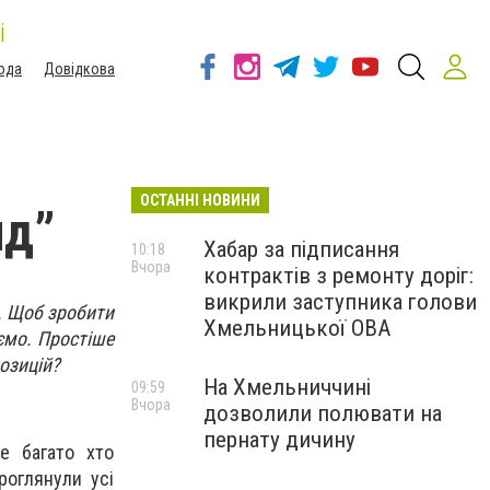
і
ода
Довідкова
ОСТАННІ НОВИНИ
нд”
Хабар за підписання
10:18
Вчора
контрактів з ремонту доріг:
викрили заступника голови
і. Щоб зробити
Хмельницької ОВА
аємо. Простіше
позицій?
На Хмельниччині
09:59
Вчора
дозволили полювати на
пернату дичину
е багато хто
роглянули усі