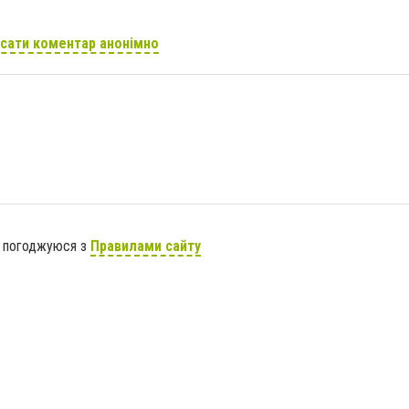
сати коментар анонімно
я погоджуюся з
Правилами сайту