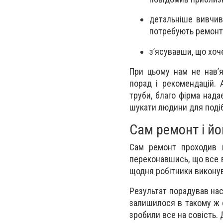
детальніше вивчив
потребують ремонту
з’ясувавши, що хоч
При цьому нам не нав’я
порад і рекомендацій. 
труби, благо фірма над
шукати людини для подіб
Сам ремонт і йо
Сам ремонт проходив н
переконавшись, що все в
щодня робітники виконув
Результат порадував нас
залишилося в такому ж 
зробили все на совість.