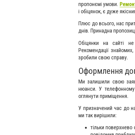
пропонємі умови.
Ремонт
і обіцянок, є дуже якісни
Плюс до всього, нас при
днів. Принадна пропозиц
Обіцянки на сайті не
Рекомендації знайомих, 
зробили свою справу.
Оформлення дог
Ми залишили свою заяв
нюанси. У телефонному
оглянути приміщення.
У призначений час до н
ми так вирішили:
тільки поверхнево 
повідомив приблизн