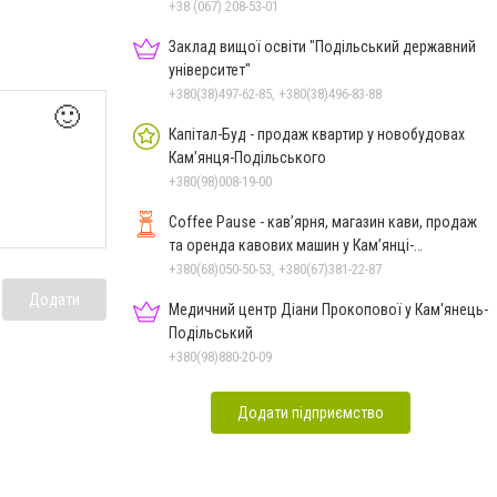
+38 (067) 208-53-01
Заклад вищої освіти "Подільський державний
університет"
+380(38)497-62-85, +380(38)496-83-88
🙂
Капітал-Буд - продаж квартир у новобудовах
Кам’янця-Подільського
+380(98)008-19-00
Coffee Pause - кав’ярня, магазин кави, продаж
та оренда кавових машин у Кам’янці-
Подільському
+380(68)050-50-53, +380(67)381-22-87
Додати
Медичний центр Діани Прокопової у Кам'янець-
Подільський
+380(98)880-20-09
Додати підприємство