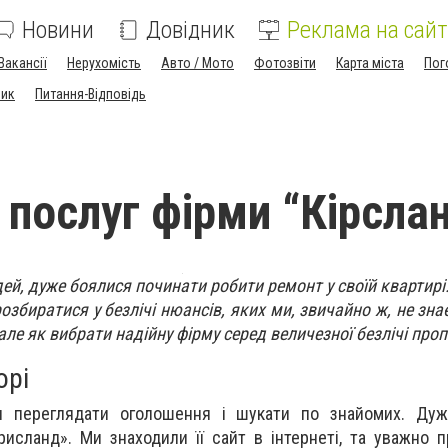
Новини
Довідник
Реклама на сайт
Вакансії
Нерухомість
Авто / Мото
Фотозвіти
Карта міста
Пог
ник
Питання-Відповідь
 послуг фірми “Кірсла
юдей, дуже боялися починати робити ремонт у своїй квартир
розбиратися у безлічі нюансів, яких ми, звичайно ж, не зн
але як вибрати надійну фірму серед величезної безлічі про
орі
и переглядати оголошення і шукати по знайомих. Дуж
исланд». Ми знаходили її сайт в інтернеті, та уважно п