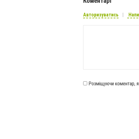
Коментарі
Авторизуватись
Напи
Розміщуючи коментар, 