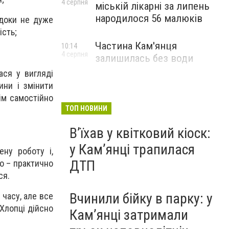
4 серпня
міській лікарні за липень
народилося 56 малюків
 доки не дуже
ість;
Частина Кам'янця
10:14
4 серпня
залишилась без води
ася у вигляді
ини і змінити
тім самостійно
ТОП НОВИНИ
Вʼїхав у квітковий кіоск:
у Камʼянці трапилася
ну роботу і,
ДТП
о – практично
ся.
Вчинили бійку в парку: у
 часу, але все
Хлопці дійсно
Кам’янці затримали