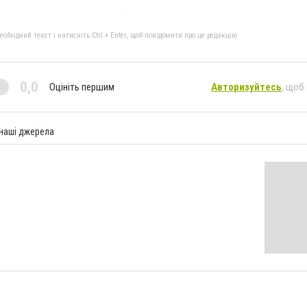
бхідний текст і натисніть Ctrl + Enter, щоб повідомити про це редакцію
0,0
Оцініть першим
Авторизуйтесь
, щоб
 наші джерела