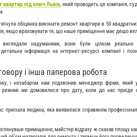
 квартир під ключ Львів
, який проводить ця компанія, суд
м.
тягнула обіцянка виконати ремонт квартири в 50 квадратни
ія, якщо враховувати те, що наше приміщення має дещо ве
 виглядали надуманими, вони були цілком реально 
детальна інформація на інтернет-ресурсі компанії і пози
овору і інша паперова робота
ку, і незабаром нам подзвонив менеджер фірми, який у
 режимі ми домовилися про дату, коли до нас приїде ф
ас приїхала людина, яка виявилася справжнім професіонал
оглянувши приміщення, майстер відразу ж сказав площу наш
ий об’єм матеріалів для ремонту і терміни його проведенн