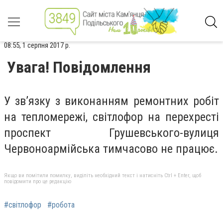
08:55, 1 серпня 2017 р.
Увага! Повідомлення
У зв’язку з виконанням ремонтних робіт
на тепломережі, світлофор на перехресті
проспект Грушевського-вулиця
Червоноармійська тимчасово не працює.
Якщо ви помітили помилку, виділіть необхідний текст і натисніть Ctrl + Enter, щоб
повідомити про це редакцію
#світлофор
#робота