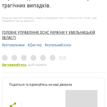
трагічних випадків.
Якщо ви помітили помилку, виділіть необхідний текст і натисніть Ctrl + Enter, щоб
повідомити про це редакцію
ГОЛОВНЕ УПРАВЛІННЯ ДСНС УКРАЇНИ У ХМЕЛЬНИЦЬКІЙ
ОБЛАСТІ
#рятувальники
#Дністер
#купальнийсезон
0,0
Авторизуйтесь
, щоб оцінити
Поділіться та підписуйтесь на наші джерела