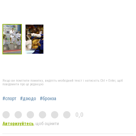
Якщо ви помітили помилку, виділіть необхідний текст і натисніть Ctrl + Enter, щоб
повідомити про це редакцію
#спорт
#дзюдо
#бронза
0,0
Авторизуйтесь
, щоб оцінити