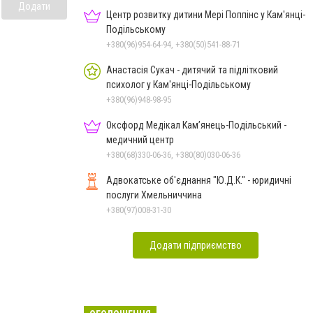
Додати
Центр розвитку дитини Мері Поппінс у Кам'янці-
Подільському
+380(96)954-64-94, +380(50)541-88-71
Анастасія Сукач - дитячий та підлітковий
психолог у Кам'янці-Подільському
+380(96)948-98-95
Оксфорд Медікал Кам’янець-Подільський -
медичний центр
+380(68)330-06-36, +380(80)030-06-36
Адвокатське об'єднання "Ю.Д.К." - юридичні
послуги Хмельниччина
+380(97)008-31-30
Додати підприємство