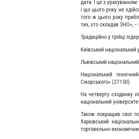
дати. І це з урахуванням
і що цього року не здій
того ж цього року прибл
тих, хто складав ЗНО», 
Традиційно у трійці ліде
Київський національний 
Львівський національний 
Національний технічний
Сікорського» (27150)
На четверту сходинку пі
національний університе
Також покращив свої по
Харківський національн
торговельно-економічний