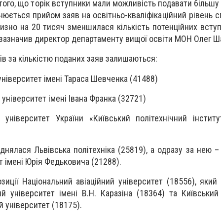
 того, що торік вступники мали можливість подавати більшу 
снюється прийом заяв на освітньо-кваліфікаційний рівень с
изно на 20 тисяч зменшилася кількість потенційних вступ
– зазначив директор департаменту вищої освіти МОН Олег Ш
рів за кількістю поданих заяв залишаються:
університет імені Тараса Шевченка (41488)
університет імені Івана Франка (32721)
 університет України «Київський політехнічний інститу
днялася Львівська політехніка (25819), а одразу за нею –
т імені Юрія Федьковича (21288).
зиції Національний авіаційний університет (18556), який
ий університет імені В.Н. Каразіна (18364) та Київський
 університет (18175).