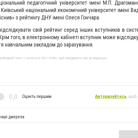
ціональний педагогічний університет імені М.П. Драгомано
 Київський національний економічний університет імені Ва
тіснив» з рейтингу ДНУ імені Олеся Гончара.
ідслідкувати свій рейтинг серед інших вступників в сист
 Крім того, в електронному кабінеті вступник може відслідк
ття навчальним закладом до зарахування.
бхідний текст і натисніть Ctrl + Enter, щоб повідомити про це редакцію
0,0
Оцініть першим
Авторизуйтесь
, щоб
 наші джерела