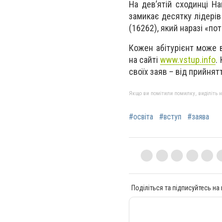
На дев’ятій сходинці На
замикає десятку лідерів
(16262), який наразі «по
Кожен абітурієнт може в
на сайті
www.vstup.info
.
своїх заяв – від прийня
Якщо ви помітили помилку, виділіть нео
#освіта
#вступ
#заява
Поділіться та підписуйтесь на