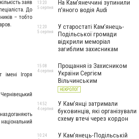
На Камʼянеччині зупинили
кількість заяв
13:20
5 серпня
п'яного водія Audi
пеціаліста. До
ників – тобто
аров.
У старостаті Кам’янець-
12:20
5 серпня
Подільської громади
відкрили меморіал
загиблим захисникам
Прощання із Захисником
15:08
4 серпня
України Сергієм
т імені Ігоря
Вільчинським
НЕКРОЛОГ
 Чернівецький
У Кам’янці затримали
14:52
4 серпня
буковинців, які організували
 наздоганяють
схему втечі через кордон
 національний
У Кам’янець-Подільській
10:24