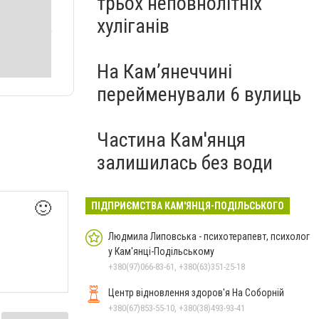
трьох неповнолітніх
хуліганів
На Камʼянеччині
перейменували 6 вулиць
Частина Кам'янця
залишилась без води
🙂
ПІДПРИЄМСТВА КАМ'ЯНЦЯ-ПОДІЛЬСЬКОГО
Людмила Липовська - психотерапевт, психолог
у Кам'янці-Подільському
+380(97)066-83-61, +380(63)351-25-18
Центр відновлення здоров'я На Соборній
+380(67)853-55-10, +380(38)493-93-41