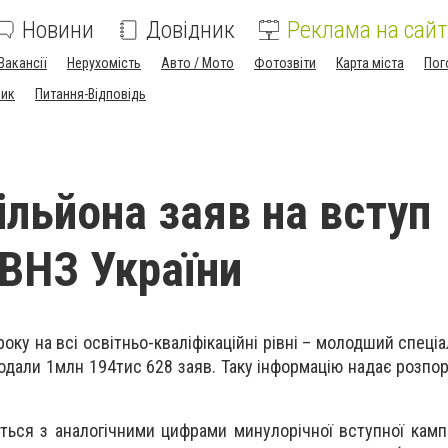
Новини
Довідник
Реклама на сайт
Вакансії
Нерухомість
Авто / Мото
Фотозвіти
Карта міста
Пог
ник
Питання-Відповідь
ільйона заяв на вступ
 ВНЗ України
оку на всі освітньо-кваліфікаційні рівні – молодший спеціа
подали 1млн 194тис 628 заяв. Таку інформацію надає розп
ься з аналогічними цифрами минулорічної вступної кампан