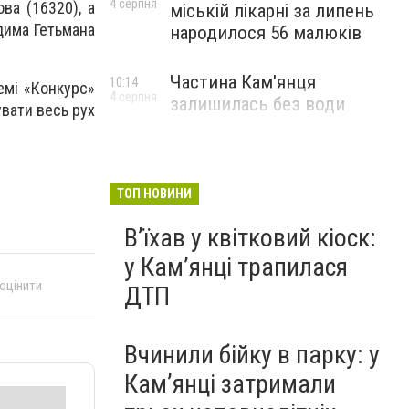
4 серпня
ва (16320), а
міській лікарні за липень
дима Гетьмана
народилося 56 малюків
Частина Кам'янця
10:14
емі «Конкурс»
4 серпня
залишилась без води
увати весь рух
ТОП НОВИНИ
Вʼїхав у квітковий кіоск:
у Камʼянці трапилася
 оцінити
ДТП
Вчинили бійку в парку: у
Кам’янці затримали