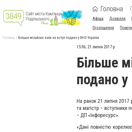
Головна
Афіша
Дозвілля
Оголошення
Поміч
Головна
Більше мільйона заяв на вступ подано у ВНЗ України
15:06, 21 липня 2017 р.
Більше м
подано у
На ранок 21 липня 2017 р
та магістр – вступники 
– ДП «Інфоресурс».
«Дані повністю корелюєт