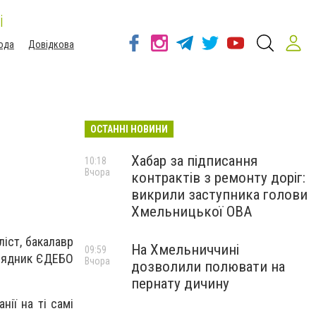
і
ода
Довідкова
ОСТАННІ НОВИНИ
Хабар за підписання
10:18
Вчора
контрактів з ремонту доріг:
викрили заступника голови
Хмельницької ОВА
ліст, бакалавр
На Хмельниччині
09:59
орядник ЄДЕБО
Вчора
дозволили полювати на
пернату дичину
ії на ті самі